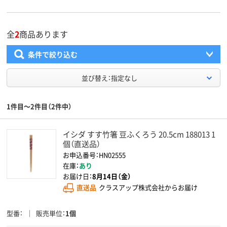
全
2
商品あります
条件で絞り込む
並び替え：指定なし
1件目～2件目（2件中）
イシダ すす竹箸 豆ふくろう 20.5cm 188013 1
個（直送品）
お申込番号：HN02555
在庫：
あり
お届け日：
8月14日（金）
直送品
クラスアップ株式会社からお届け
型番
販売単位
1個