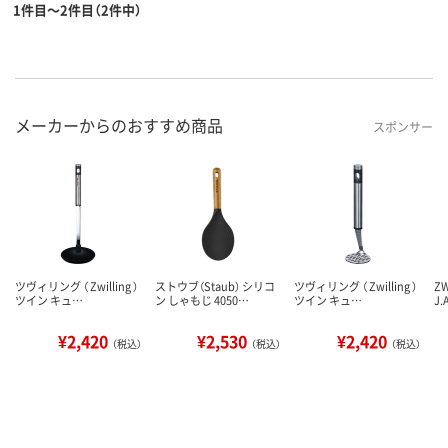
1件目～2件目（2件中）
メーカーからのおすすめ商品
スポンサー
ツヴィリング （ Zwilling ）
ストウブ（Staub） シリコ
ツヴィリング （ Zwilling ）
ZW
ツイン キュ…
ン しゃもじ 4050…
ツイン キュ…
J.
¥2,420
¥2,530
¥2,420
（税込）
（税込）
（税込）