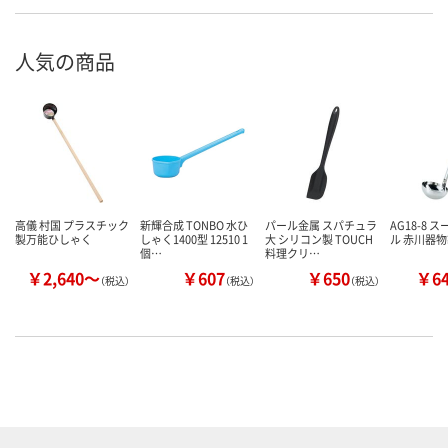
人気の商品
高儀 村国 プラスチック
新輝合成 TONBO 水ひ
パール金属 スパチュラ
AG18-8 
製万能ひしゃく
しゃく1400型 12510 1
大 シリコン製 TOUCH
ル 赤川器
個…
料理クリ…
￥2,640～
￥607
￥650
￥6
（税込）
（税込）
（税込）