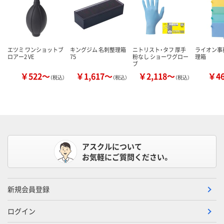
エツミ ワンショットブ
キングジム 名刺整理箱
ニトリスト・タフ 厚手
ライオン事
ロアー2 VE
75
粉なし ショーワグロー
理箱
ブ
￥522～
￥1,617～
￥2,118～
￥4
（税込）
（税込）
（税込）
アスクルについて
お気軽にご質問ください。
新規会員登録
ログイン