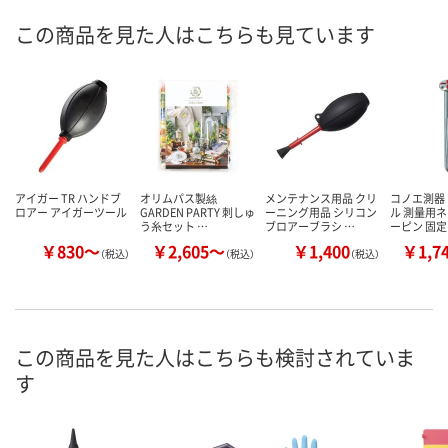
この商品を見た人はこちらも見ています
アイガー TR ハンドブ
オリムパス製絲
メンテナンス用品 クリ
コノエ測器
ロアー アイガーツール
GARDEN PARTY 刺しゅ
ーニング用品 シリコン
ル 測量用ネ
う糸セット …
ブロアーブラシ …
ーピン 固
￥830～
￥2,605～
￥1,400
￥1,7
（税込）
（税込）
（税込）
この商品を見た人はこちらも検討されていま
す