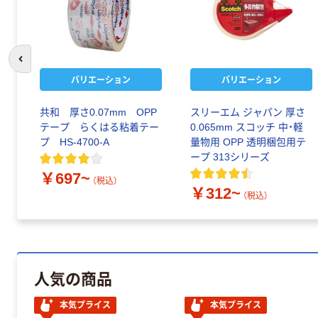
前のスライドへ
バリエーション
バリエーション
 ス
共和 厚さ0.07mm OPP
スリーエム ジャパン 厚さ
プ
テープ らくはる粘着テー
0.065mm スコッチ 中・軽
2K
プ HS-4700-A
量物用 OPP 透明梱包用テ
ープ 313シリーズ
￥697~
（税込）
￥312~
（税込）
人気の商品
本気プライス
本気プライス