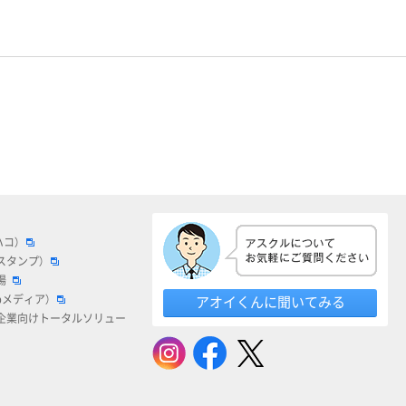
ハコ）
スタンプ）
場
bメディア）
アオイくんに聞いてみる
企業向けトータルソリュー