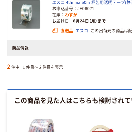
エスコ 48mmx 50m 梱包用透明テープ(静音)[
お申込番号
JE08021
在庫
わずか
お届け日
8月24日（月）まで
直送品
エスコ
この出荷元の商品は
商品情報
2
件中
1 件目〜 2 件目を表示
この商品を見た人はこちらも検討されて