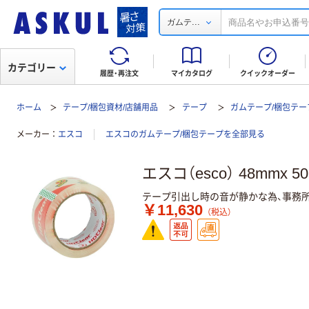
...
ガムテ
カテゴリー
履歴・再注文
マイカタログ
クイックオーダー
ホーム
テープ/梱包資材/店舗用品
テープ
ガムテープ/梱包テー
メーカー
エスコ
エスコのガムテープ/梱包テープを全部見る
エスコ（esco） 48mmx 
テープ引出し時の音が静かな為、事務
￥11,630
（税込）