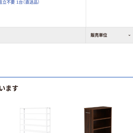
 組立不要 1台（直送品）
まれています。
販売単位
います