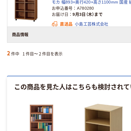
モカ 幅893×奥行420×高さ1100mm 国産
お申込番号
A780280
お届け日
9月3日（木）まで
直送品
小島工芸株式会社
この出荷元の商品は商品代金に配送料が含
商品情報
2
件中
1 件目〜 2 件目を表示
この商品を見た人はこちらも検討されて