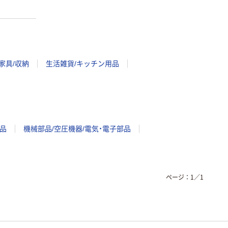
家具/収納
生活雑貨/キッチン用品
品
機械部品/空圧機器/電気・電子部品
ページ：
1
／
1