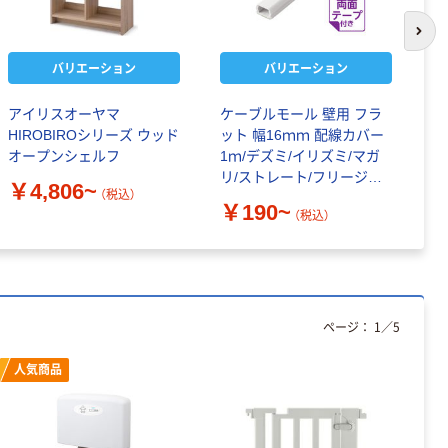
次の
バリエーション
バリエーション
アイリスオーヤマ
ケーブルモール 壁用 フラ
丸
HIROBIROシリーズ ウッド
ット 幅16ｍｍ 配線カバー
ド
オープンシェルフ
1ｍ/デズミ/イリズミ/マガ
￥
リ/ストレート/フリージョ
￥4,806~
（税込）
イント
￥190~
（税込）
ページ：
1
／
5
人気商品