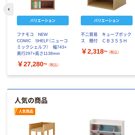
前のスライドへ
バリエーション
バリエーション
フナモコ NEW
不二貿易 キューブボック
COMIC SHELF（ニューコ
ス 棚付 ＣＢ３５ＳＨ
ミックシェルフ） 幅743×
￥2,318~
（税込）
奥行297×高さ1138mm
￥27,280~
（税込）
人気の商品
人気商品