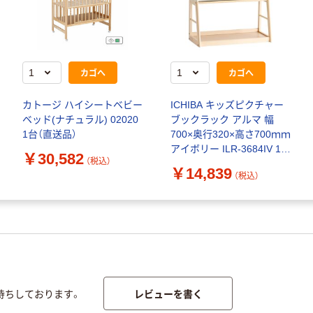
カゴへ
カゴへ
カトージ ハイシートベビー
ICHIBA キッズピクチャー
ベッド(ナチュラル) 02020
ブックラック アルマ 幅
1台（直送品）
700×奥行320×高さ700ｍｍ
アイボリー ILR-3684IV 1台
￥30,582
（税込）
（直送品）
￥14,839
（税込）
レビューを書く
待ちしております。