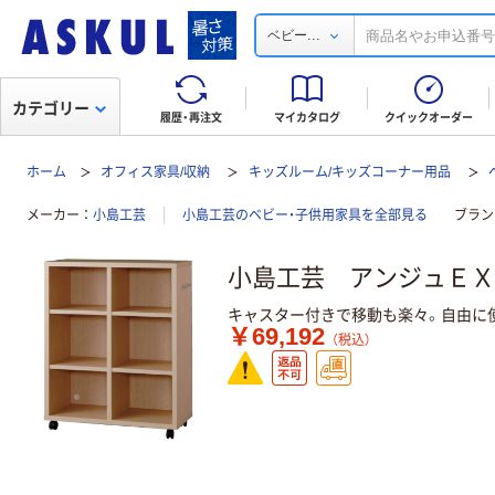
...
ベビー
カテゴリー
履歴・再注文
マイカタログ
クイックオーダー
ホーム
オフィス家具/収納
キッズルーム/キッズコーナー用品
メーカー
小島工芸
小島工芸のベビー・子供用家具を全部見る
ブラン
小島工芸 アンジュＥＸ
キャスター付きで移動も楽々。自由に
￥69,192
（税込）