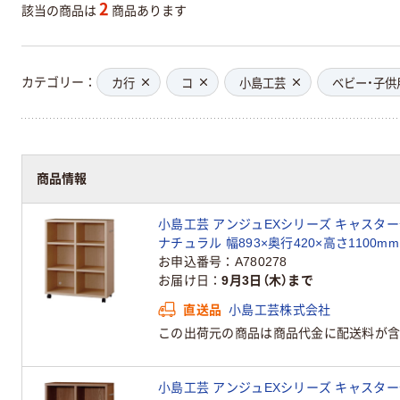
2
該当の商品は
商品あります
カテゴリー
カ行
コ
小島工芸
ベビー・子供
商品情報
小島工芸 アンジュEXシリーズ キャスタ
ナチュラル 幅893×奥行420×高さ1100m
お申込番号
A780278
お届け日
9月3日（木）まで
直送品
小島工芸株式会社
この出荷元の商品は商品代金に配送料が含
小島工芸 アンジュEXシリーズ キャスタ