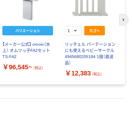
次の
バリエーション
カゴへ
【メーカー公式】 omoio（水
リッチェル パーテーション
丸
上） オムツっ子FA2セット
にも使えるベビーサークル
マ
TS-FA2
4945680205184 1個（直送
￥
品）
￥96,545~
（税込）
￥12,383
（税込）