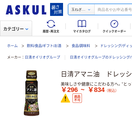
...
玉ねぎ
カテゴリー
履歴・再注文
マイカタログ
クイックオーダー
ホーム
飲料/食品/ギフト/お酒
食品/調味料
ドレッシング/ディ
メーカー
日清オイリオグループ
日清オイリオグループのドレッシング/
日清アマニ油 ドレッシ
美味しさや健康にこだわる方へ。”とっ
￥296
~
￥834
（税込）