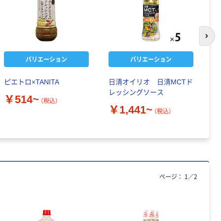
次の
バリエーション
バリエーション
ピエトロ×TANITA
日清オイリオ 日清MCTド
ス
レッシングソース
ミ
￥514~
（税込）
￥1,441~
（税込）
￥
ページ：
1
／
2