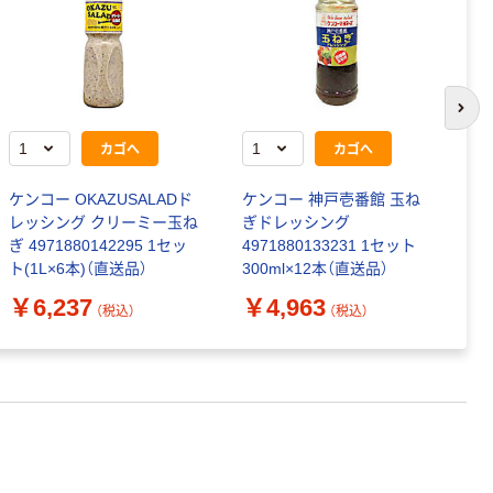
次の
カゴへ
カゴへ
ケンコー OKAZUSALADド
ケンコー 神戸壱番館 玉ね
両
レッシング クリーミー玉ね
ぎドレッシング
ッ
ぎ 4971880142295 1セッ
4971880133231 1セット
￥
ト(1L×6本)（直送品）
300ml×12本（直送品）
￥6,237
￥4,963
（税込）
（税込）