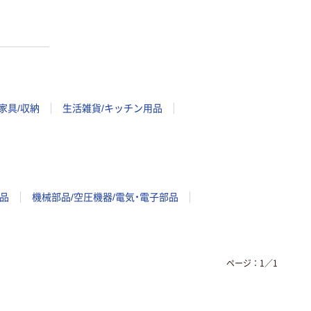
家具/収納
生活雑貨/キッチン用品
品
機械部品/空圧機器/電気・電子部品
ページ：
1
／
1