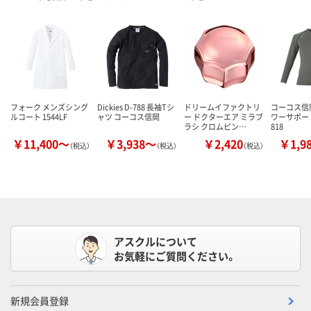
フォーク メンズシング
Dickies D-788 長袖Tシ
ドリームイファクトリ
コーコス信
ルコート 1544LF
ャツ コーコス信岡
ー ドクターエア ミラブ
ワーサポート
ラシ クロムピン…
818
￥11,400～
￥3,938～
￥2,420
￥1,9
（税込）
（税込）
（税込）
アスクルについて
お気軽にご質問ください。
新規会員登録