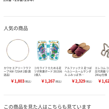
人気の商品
カワセ エアリーフラフ
コモライフ たためる足
アルファックス 足つぼ
エレコム コ
ープ KW-725AR 1個（直
ツボ刺激ボード 391506
ヘルシールームサンダ
圧代用器 
送品）
1個入
ル ふみっぱ 外…
2Way仕様
￥1,803
￥1,267
￥2,329
￥1,6
（税込）
（税込）
（税込）
この商品を見た人はこちらも見ています