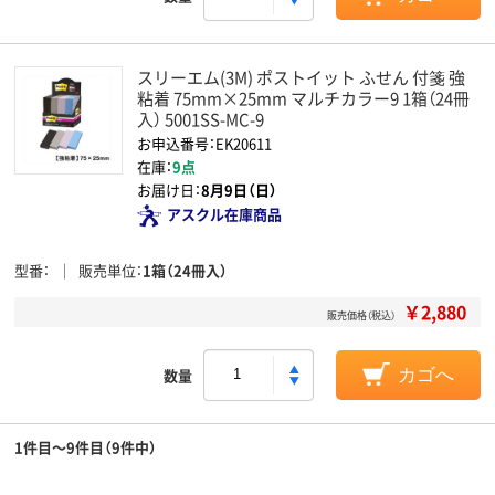
スリーエム(3M) ポストイット ふせん 付箋 強
粘着 75mm×25mm マルチカラー9 1箱（24冊
入） 5001SS-MC-9
お申込番号：EK20611
在庫：
9点
お届け日：
8月9日（日）
アスクル在庫商品
型番
販売単位
1箱（24冊入）
￥2,880
販売価格（税込）
数量
カゴへ
1件目～9件目（9件中）