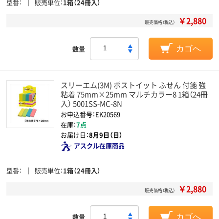
型番
販売単位
1箱（24冊入）
￥2,880
販売価格（税込）
数量
カゴへ
スリーエム(3M) ポストイット ふせん 付箋 強
粘着 75mm×25mm マルチカラー8 1箱（24冊
入） 5001SS-MC-8N
お申込番号：EK20569
在庫：
7点
お届け日：
8月9日（日）
アスクル在庫商品
型番
販売単位
1箱（24冊入）
￥2,880
販売価格（税込）
数量
カゴへ