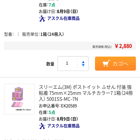
在庫：
7点
お届け日：
8月9日（日）
アスクル在庫商品
型番
販売単位
1箱（24冊入）
￥2,880
販売価格（税込）
数量
カゴへ
スリーエム(3M) ポストイット ふせん 付箋 強
粘着 75mm×25mm マルチカラー7 1箱（24冊
入） 5001SS-MC-7N
お申込番号：EK20589
在庫：
5点
お届け日：
8月9日（日）
アスクル在庫商品