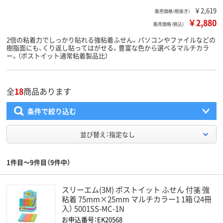
￥2,619
販売価格（税抜き）
￥2,880
販売価格（税込）
2倍の粘着力でしっかり貼れる強粘着ふせん。パソコンやファイルなどの
樹脂面にも、くり返し貼ってはがせる。豊富な色から選べるマルチカラ
ー。（ポストイット通常粘着製品比）
全
18
商品あります
条件で絞り込む
並び替え：指定なし
1件目～9件目（9件中）
スリーエム(3M) ポストイット ふせん 付箋 強
粘着 75mm×25mm マルチカラー1 1箱（24冊
入） 5001SS-MC-1N
お申込番号：EK20568