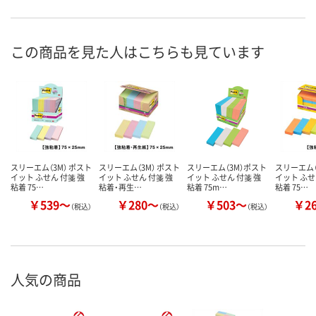
この商品を見た人はこちらも見ています
スリーエム（3M） ポスト
スリーエム（3M） ポスト
スリーエム（3M）ポスト
スリーエム（
イット ふせん 付箋 強
イット ふせん 付箋 強
イット ふせん 付箋 強
イット ふせ
粘着 75…
粘着・再生…
粘着 75m…
粘着 75…
￥539～
￥280～
￥503～
￥2
（税込）
（税込）
（税込）
人気の商品