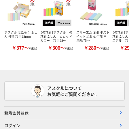
アスクル はたらく ふせ
【強粘着】アスクル 強
スリーエム（3M） ポスト
【強粘着】
ん 付箋 75×25mm
粘着ふせん ビビッド
イット ふせん 付箋 再
粘着ふせん
カラー 75×25…
生紙 75…
ステル 75
￥377～
￥306～
￥280～
￥2
（税込）
（税込）
（税込）
アスクルについて
お気軽にご質問ください。
新規会員登録
ログイン