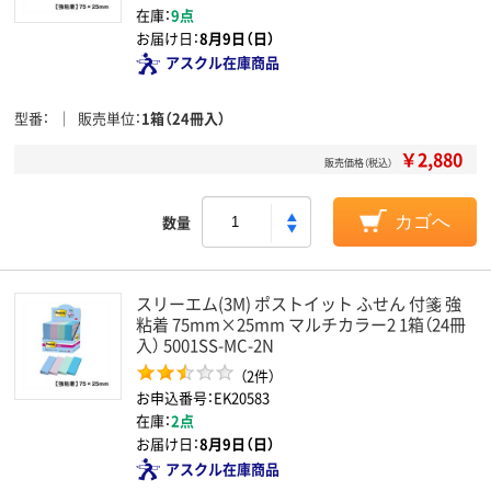
在庫：
9点
お届け日：
8月9日（日）
アスクル在庫商品
型番
販売単位
1箱（24冊入）
￥2,880
販売価格（税込）
数量
カゴへ
スリーエム(3M) ポストイット ふせん 付箋 強
粘着 75mm×25mm マルチカラー2 1箱（24冊
入） 5001SS-MC-2N
（2件）
お申込番号：EK20583
在庫：
2点
お届け日：
8月9日（日）
アスクル在庫商品