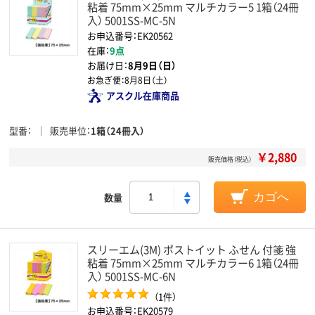
粘着 75mm×25mm マルチカラー5 1箱（24冊
入） 5001SS-MC-5N
お申込番号：EK20562
在庫：
9点
お届け日：
8月9日（日）
お急ぎ便：
8月8日（土）
アスクル在庫商品
型番
販売単位
1箱（24冊入）
￥2,880
販売価格（税込）
数量
カゴへ
スリーエム(3M) ポストイット ふせん 付箋 強
粘着 75mm×25mm マルチカラー6 1箱（24冊
入） 5001SS-MC-6N
（1件）
お申込番号：EK20579