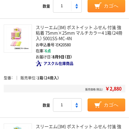
数量
カゴへ
スリーエム(3M) ポストイット ふせん 付箋 強
粘着 75mm×25mm マルチカラー4 1箱（24冊
入） 5001SS-MC-4N
お申込番号：EK20580
在庫：
6点
お届け日：
8月9日（日）
アスクル在庫商品
型番
販売単位
1箱（24冊入）
￥2,880
販売価格（税込）
数量
カゴへ
スリーエム(3M) ポストイット ふせん 付箋 強