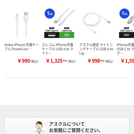
Anker iPhone 充電ケー
エレコム iPhone充電
アスクル限定 ライトニ
iPhone充
ブル PowerLine …
ケーブル USB-A to ラ
ングケーブル USB-A to
USB-C t
イト…
Lig…
グ…
￥990
￥1,325～
￥998～
￥1,5
（税込）
（税込）
（税込）
アスクルについて
お気軽にご質問ください。