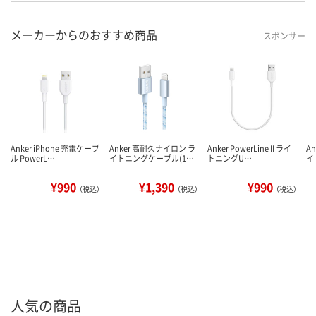
メーカーからのおすすめ商品
スポンサー
Anker iPhone 充電ケーブ
Anker 高耐久ナイロン ラ
Anker PowerLine II ライ
A
ル PowerL…
イトニングケーブル(1…
トニングU…
イ
¥990
¥1,390
¥990
（税込）
（税込）
（税込）
人気の商品