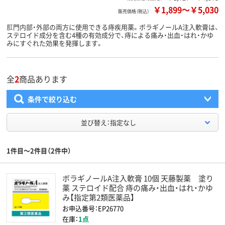
￥1,899
～
￥5,030
販売価格（税込）
肛門内部・外部の両方に使用できる痔疾用薬。ボラギノールA注入軟膏は、
ステロイド成分を含む4種の有効成分で、痔による痛み・出血・はれ・かゆ
みにすぐれた効果を発揮します。
全
2
商品あります
条件で絞り込む
並び替え：指定なし
1件目～2件目（2件中）
ボラギノールA注入軟膏 10個 天藤製薬 塗り
薬 ステロイド配合 痔の痛み・出血・はれ・かゆ
み【指定第2類医薬品】
お申込番号：EP26770
在庫：
1点