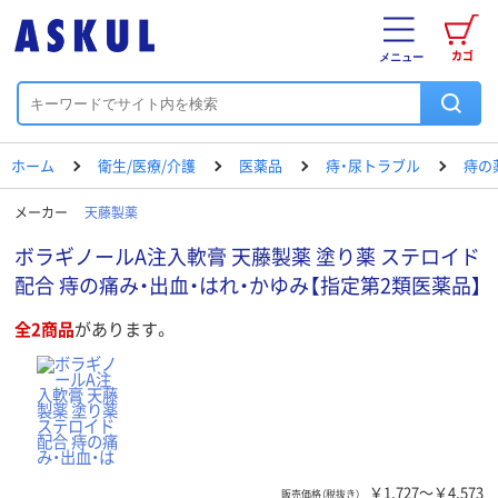
カゴ
メニュー
ホーム
衛生/医療/介護
医薬品
痔・尿トラブル
痔の
メーカー
天藤製薬
ボラギノールA注入軟膏 天藤製薬 塗り薬 ステロイド
配合 痔の痛み・出血・はれ・かゆみ【指定第2類医薬品】
全2商品
があります。
￥1,727～￥4,573
販売価格（税抜き）