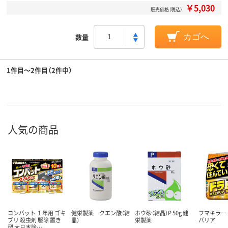
￥5,030
販売価格（税込）
数量
カゴへ
1件目～2件目（2件中）
人気の商品
コンバット １年用 ゴキ
健栄製薬 クエン酸（結
ホウ砂（結晶）P 50g 健
フマキラー
ブリ 殺虫剤 駆除 置き
晶）
栄製薬
バリア
型 大日本除…