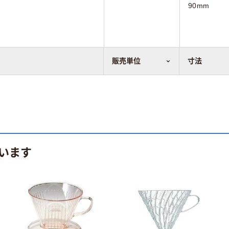
90mm
販売単位
寸法
います