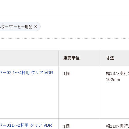
ルター/コーヒー用品
販売単位
寸法
パー02 1～4杯用 クリア VDR
1個
幅137×奥行
102mm
パー011～2杯用 クリア VDR
1個
幅110×奥行