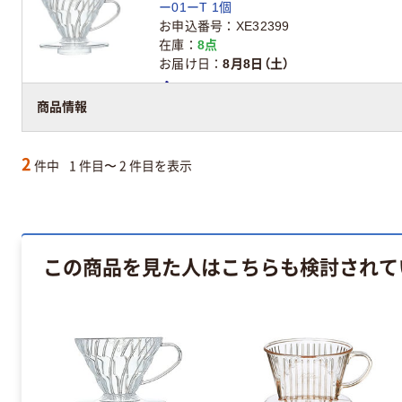
ー01ーT 1個
お申込番号
XE32399
在庫
8点
お届け日
8月8日（土）
アスクル在庫商品
商品情報
2
件中
1 件目〜 2 件目を表示
この商品を見た人はこちらも検討されて