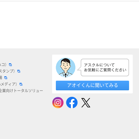
ハコ）
スタンプ）
場
bメディア）
アオイくんに聞いてみる
企業向けトータルソリュー