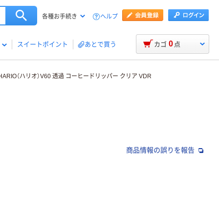
ヘルプ
各種お手続き
0
スイートポイント
あとで買う
カゴ
点
HARIO（ハリオ）V60 透過 コーヒードリッパー クリア VDR
商品情報の誤りを報告