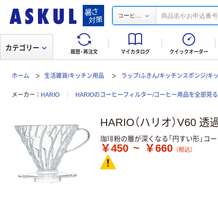
...
コーヒ
カテゴリー
履歴・再注文
マイカタログ
クイックオーダー
ホーム
生活雑貨/キッチン用品
ラップ/ふきん/キッチンスポンジ/キ
メーカー
HARIO
HARIOのコーヒーフィルター/コーヒー用品を全部見る
HARIO（ハリオ）V60 
珈琲粉の層が深くなる「円すい形」コー
￥450
~
￥660
（税込）