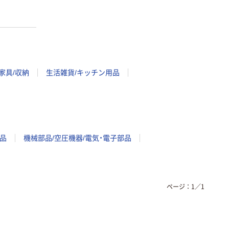
家具/収納
生活雑貨/キッチン用品
品
機械部品/空圧機器/電気・電子部品
ページ：
1
／
1