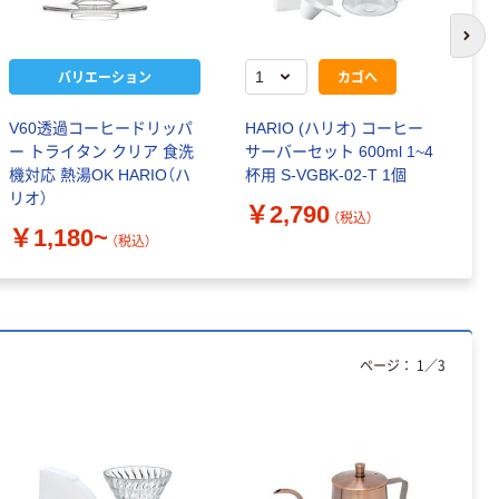
次の
バリエーション
カゴへ
V60透過コーヒードリッパ
HARIO (ハリオ) コーヒー
Ｖ
ー トライタン クリア 食洗
サーバーセット 600ml 1~4
ー
機対応 熱湯OK HARIO（ハ
杯用 S-VGBK-02-T 1個
リオ）
￥
￥2,790
（税込）
￥1,180~
（税込）
ページ：
1
／
3