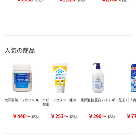
人気の商品
大洋製薬 ワセリンHG
ベビーワセリン 健栄
熊野油脂 麗白 ハトムギ
花王 バブ 
製薬
￥440～
￥253～
￥290～
￥7
（税込）
（税込）
（税込）