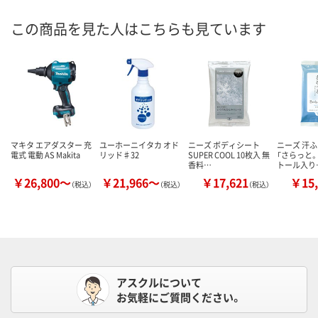
この商品を見た人はこちらも見ています
マキタ エアダスター 充
ユーホーニイタカ オド
ニーズ ボディシート
ニーズ 汗
電式 電動 AS Makita
リッド♯32
SUPER COOL 10枚入 無
「さらっと。」
香料…
トール入り
￥26,800～
￥21,966～
￥17,621
￥15,
（税込）
（税込）
（税込）
アスクルについて
お気軽にご質問ください。