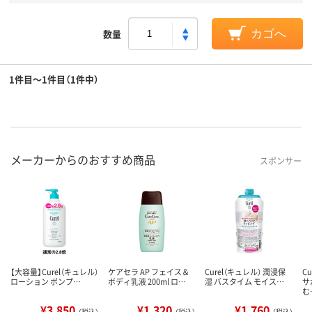
数量
カゴへ
1件目～1件目（1件中）
メーカーからのおすすめ商品
スポンサー
【大容量】Curel（キュレル）
ケアセラ AP フェイス＆
Curel（キュレル） 潤浸保
C
ローション ポンプ…
ボディ乳液 200ml ロ…
湿 バスタイム モイス…
サ
む
¥3,850
¥1,320
¥1,760
（税込）
（税込）
（税込）