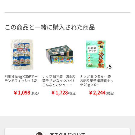
この商品と一緒に購入された商品
阿川食品 6g×25Pアー
ナッツ 個包装 お配り
ナッツ おつまみ 小袋
モンドフィッシュ 1袋
菓子 さかなっつハイ！
お配り菓子 低糖質ナッ
こんぶとカシュー…
ツ 20ｇ×6…
￥1,098
￥1,728
￥2,244
（税込）
（税込）
（税込）
アスクルについて