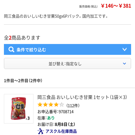
￥146
～
￥381
販売価格（税込）
岡三食品のおいしいむき甘栗50gx6Pパック。国内加工です。
全
2
商品あります
条件で絞り込む
並び替え：指定なし
1件目～2件目（2件中）
岡三食品 おいしいむき甘栗 1セット（1袋×3）
（112件）
お申込番号：9708714
在庫：
あり
お届け日：
8月8日（土）
アスクル在庫商品