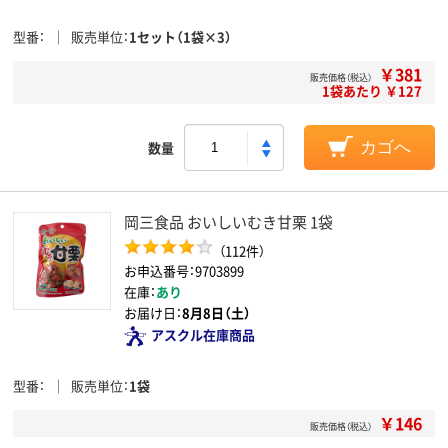
型番
販売単位
1セット（1袋×3）
￥381
販売価格（税込）
1袋あたり ￥127
数量
カゴへ
岡三食品 おいしいむき甘栗 1袋
（112件）
お申込番号：9703899
在庫：
あり
お届け日：
8月8日（土）
アスクル在庫商品
型番
販売単位
1袋
￥146
販売価格（税込）