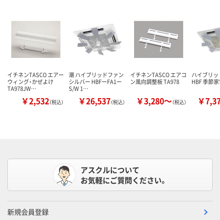
イチネンTASCO エアー
潮 ハイブリッドファン
イチネンTASCO エアコ
ハイブリッ
ウィング・かぜよけ
シルバー HBFーFA1ー
ン風向調整板 TA978
HBF 季節
TA978JW…
S/W 1…
￥2,532
￥26,537
￥3,280～
￥7,3
（税込）
（税込）
（税込）
アスクルについて
お気軽にご質問ください。
新規会員登録