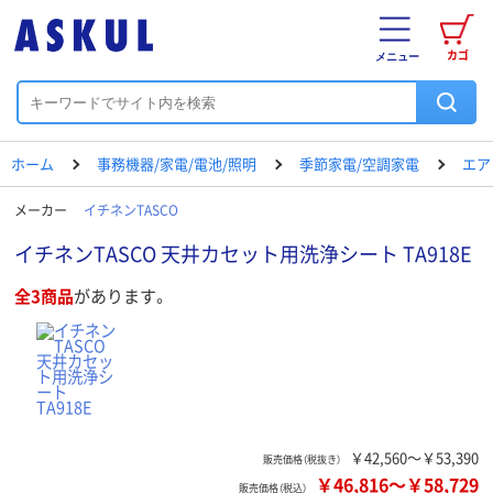
カゴ
メニュー
ホーム
事務機器/家電/電池/照明
季節家電/空調家電
エア
メーカー
イチネンTASCO
イチネンTASCO 天井カセット用洗浄シート TA918E
全3商品
があります。
￥42,560～￥53,390
販売価格（税抜き）
￥46,816
～
￥58,729
販売価格（税込）