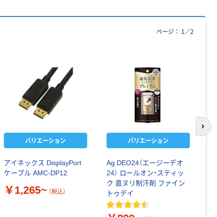
ページ：
1
／
2
次の
バリエーション
バリエーション
アイネックス DisplayPort
Ag DEO24（エージーデオ
富
ケーブル AMC-DP12
24） ロールオン・スティッ
電
ク 直ヌリ制汗剤 ファイン
個
￥1,265~
（税込）
トゥデイ
送
￥