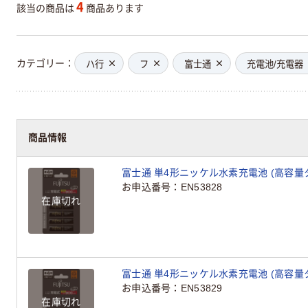
4
該当の商品は
商品あります
カテゴリー
ハ行
フ
富士通
充電池/充電器
商品情報
富士通 単4形ニッケル水素充電池 (高容量タイプ
お申込番号
EN53828
在庫切れ
富士通 単4形ニッケル水素充電池 (高容量タイプ
お申込番号
EN53829
在庫切れ