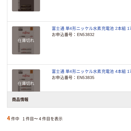
富士通 単4形ニッケル水素充電池 2本組 17-
お申込番号
EN53832
在庫切れ
富士通 単4形ニッケル水素充電池 4本組 17-
お申込番号
EN53835
在庫切れ
商品情報
4
件中
1 件目〜 4 件目を表示