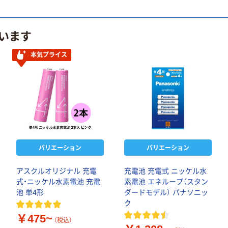
います
本気プライス
バリエーション
バリエーション
アスクルオリジナル 充電
充電池 充電式 ニッケル水
式・ニッケル水素電池 充電
素電池 エネループ（スタン
池 単4形
ダードモデル） パナソニッ
ク
￥475~
（税込）