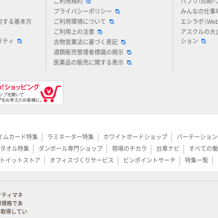
ご利用規約
パプリ（印刷・
プライバシーポリシー
みんなの仕事
対する基本方
ご利用環境について
エシラボ（We
ご利用上の注意
アスクルの大
リティ
ション
古物営業法に基づく表記
酒類販売管理者標識の掲示
医薬品の販売に関する表示
イムカード特集
ラミネーター特集
ホワイトボードショップ
パーテーション
タオル特集
ダンボール専門ショップ
現場のチカラ
台車ナビ
すべての働
トイットストア
オフィスづくりサービス
ピンポイントサーチ
特集一覧
リティマネ
際規格であ
証を取得してい