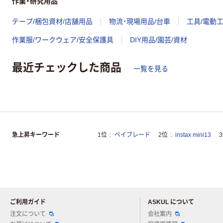
作業・研究用品
テープ/梱包資材/店舗用品
物流・現場用品/台車
工具/電動
作業服/ワークウェア/安全保護具
DIY用品/園芸/資材
最近チェックした商品
一覧を見る
急上昇キーワード
1位
ベイブレード
2位
instax mini13
ご利用ガイド
ASKUL について
注文について
会社案内