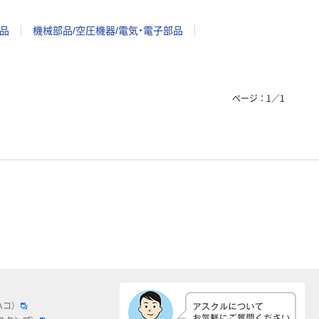
品
機械部品/空圧機器/電気・電子部品
ページ：
1
／
1
ハコ）