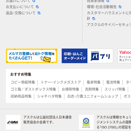
お届けについて
投資家情報
お支払いについて
環境・社会活動報告
返品・交換について
カスタマーハラスメントに
針
アスクルのサイバーセキュ
おすすめ特集
コピー用紙特集
トナー・インクメガストア
電卓特集
電池特集
タ
ゴミ箱／ダストボックス特集
お掃除特集
洗剤特集
スリッパ特集
収納用品特集
シャチハタ特集
白衣・介護ユニフォームショップ
ポス
アスクルは公益社団法人日本通信
アスクルは情報セキュ
販売協会の会員です。
ジメントシステムの国
る「ISO 27001」の認