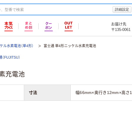
詳細設定
お届け先
〒135-0061
ケル水素電池（単4形）
富士通 単4形ニッケル水素充電池
（FUJITSU）
水素充電池
寸法
幅66mm×奥行き12mm×高さ1