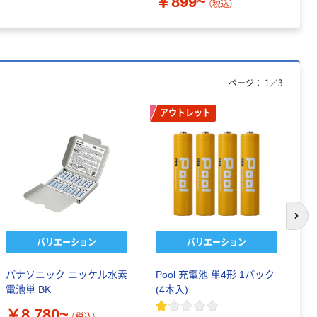
￥899~
（税込）
ページ：
1
／
3
アウトレット
次の
バリエーション
バリエーション
パナソニック ニッケル水素
Pool 充電池 単4形 1パック
東
電池単 BK
(4本入)
（
￥8,780~
￥