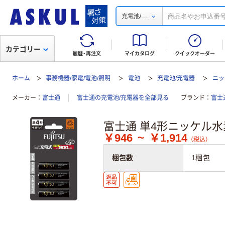
...
充電池/
カテゴリー
履歴・再注文
マイカタログ
クイックオーダー
ホーム
事務機器/家電/電池/照明
電池
充電池/充電器
ニッ
メーカー
富士通
富士通の充電池/充電器を全部見る
ブランド
富士通
富士通 単4形ニッケル
￥946
~
￥1,914
（税込）
梱包数
1梱包