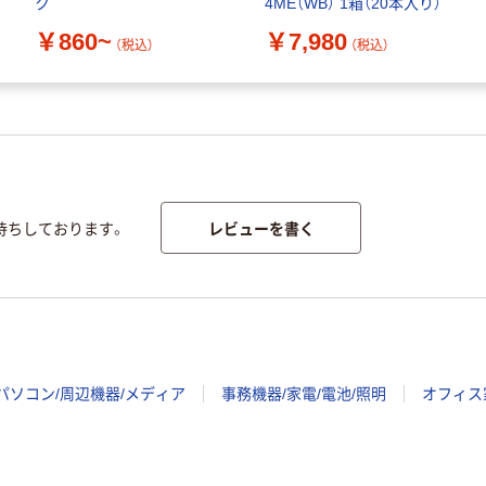
ク
4ME（WB） 1箱（20本入り）
￥860~
￥7,980
（税込）
（税込）
レビューを書く
待ちしております。
パソコン/周辺機器/メディア
事務機器/家電/電池/照明
オフィス