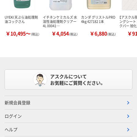
UYEKI 天ぷら油処理剤
イチネンケミカルズ 水
カンダ グリストルPRO
【アスクル限
油コックさん
溶性油処理剤クリアー
4kg 427182 1本
ングシート
4L 00041…
クパー 旭
￥10,495～
￥4,054
￥6,880
￥9
（税込）
（税込）
（税込）
アスクルについて
お気軽にご質問ください。
新規会員登録
ログイン
ヘルプ