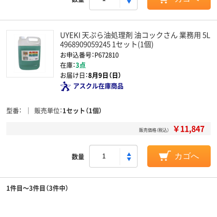
UYEKI 天ぷら油処理剤 油コックさん 業務用 5L
4968909059245 1セット(1個)
お申込番号：P672810
在庫：
3点
お届け日：
8月9日（日）
アスクル在庫商品
型番
販売単位
1セット（1個）
￥11,847
販売価格（税込）
数量
カゴへ
1件目～3件目（3件中）