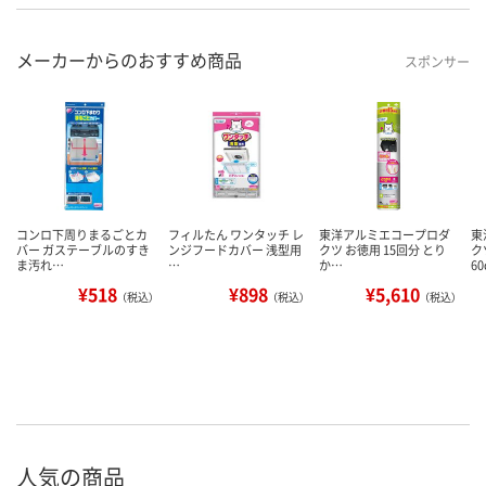
メーカーからのおすすめ商品
スポンサー
コンロ下周りまるごとカ
フィルたん ワンタッチ レ
東洋アルミエコープロダ
東
バー ガステーブルのすき
ンジフードカバー 浅型用
クツ お徳用 15回分 とり
ク
ま汚れ…
…
か…
6
¥518
¥898
¥5,610
（税込）
（税込）
（税込）
人気の商品