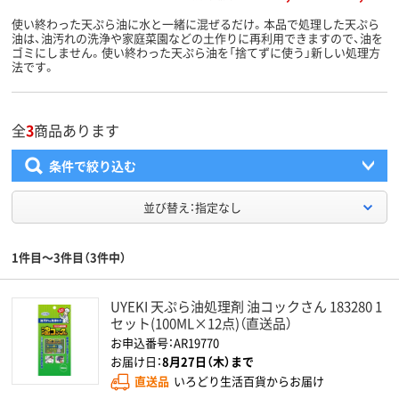
使い終わった天ぷら油に水と一緒に混ぜるだけ。本品で処理した天ぷら
油は、油汚れの洗浄や家庭菜園などの土作りに再利用できますので、油を
ゴミにしません。使い終わった天ぷら油を「捨てずに使う」新しい処理方
法です。
全
3
商品あります
条件で絞り込む
並び替え：指定なし
1件目～3件目（3件中）
UYEKI 天ぷら油処理剤 油コックさん 183280 1
セット(100ML×12点)（直送品）
お申込番号：AR19770
お届け日：
8月27日（木）まで
直送品
いろどり生活百貨からお届け