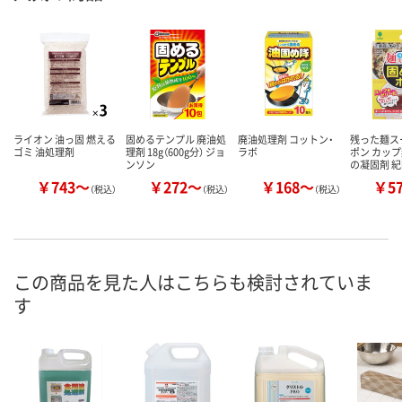
ライオン 油っ固 燃える
固めるテンプル 廃油処
廃油処理剤 コットン・
残った麺ス
ゴミ 油処理剤
理剤 18g（600g分） ジョ
ラボ
ポン カッ
ンソン
の凝固剤 
￥743～
￥272～
￥168～
￥5
（税込）
（税込）
（税込）
この商品を見た人はこちらも検討されていま
す