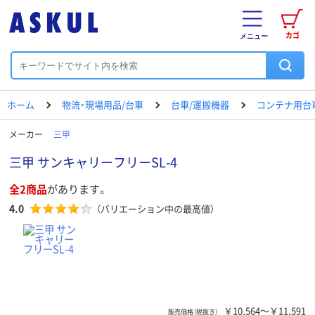
カゴ
メニュー
ホーム
物流・現場用品/台車
台車/運搬機器
コンテナ用台
メーカー
三甲
三甲 サンキャリーフリーSL-4
全2商品
があります。
4.0
（バリエーション中の最高値）
￥10,564～￥11,591
販売価格（税抜き）