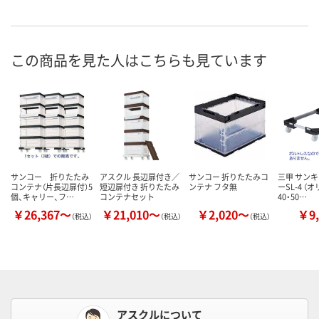
この商品を見た人はこちらも見ています
サンコー 折りたたみ
アスクル 長辺扉付き／
サンコー 折りたたみコ
三甲 サン
コンテナ（片長辺扉付）5
短辺扉付き 折りたたみ
ンテナ フタ無
ーSL-4 （
個、キャリー、フ…
コンテナセット
40・50…
￥26,367～
￥21,010～
￥2,020～
￥9,
（税込）
（税込）
（税込）
アスクルについて