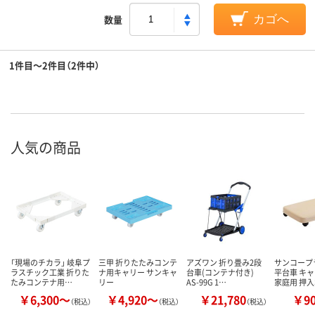
数量
カゴへ
1件目～2件目（2件中）
人気の商品
「現場のチカラ」 岐阜プ
三甲 折りたたみコンテ
アズワン 折り畳み2段
サンコープ
ラスチック工業 折りた
ナ用キャリー サンキャ
台車(コンテナ付き)
平台車 キ
たみコンテナ用…
リー
AS-99G 1…
家庭用 押
￥6,300～
￥4,920～
￥21,780
￥9
（税込）
（税込）
（税込）