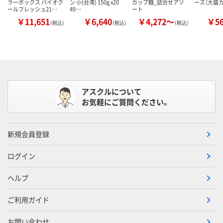
ラーボックス バイオク
ン 小(台湾) 150g x20
カップ麺_詰合せアソ
ーズ（大盛
ールフレッシュ21…
49…
ート
￥11,651
￥6,640
￥4,272～
￥5
（税込）
（税込）
（税込）
アスクルについて
お気軽にご質問ください。
新規会員登録
ログイン
ヘルプ
ご利用ガイド
お問い合わせ