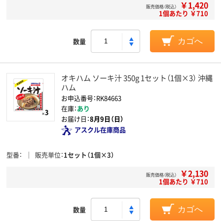
￥1,420
販売価格（税込）
1個あたり ￥710
数量
カゴへ
オキハム ソーキ汁 350g 1セット（1個×3） 沖縄
ハム
お申込番号：RK84663
在庫：
あり
お届け日：
8月9日（日）
アスクル在庫商品
型番
販売単位
1セット（1個×3）
￥2,130
販売価格（税込）
1個あたり ￥710
数量
カゴへ