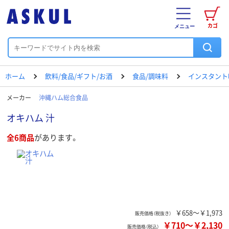
カゴ
メニュー
ホーム
飲料/食品/ギフト/お酒
食品/調味料
インスタント
メーカー
沖縄ハム総合食品
オキハム 汁
全6商品
があります。
￥658～￥1,973
販売価格（税抜き）
￥710
～
￥2,130
販売価格（税込）