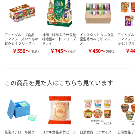
アサヒグループ食品
神州一味噌 みそ汁食堂
インスタント タニタ食
アサヒグ
アマノフーズ いつもの
味噌屋の一杯 フリーズ
堂監修のみそ汁 マルコ
アマノフー
おみそ汁 フリーズ…
ドライ
メ
みそ汁 フ
￥550～
￥745～
￥450～
￥4
（税込）
（税込）
（税込）
この商品を見た人はこちらも見ています
発泡スチロール製クー
ユウキ食品 新竹ビーフ
日清食品_ミニサイズ
日清食品 