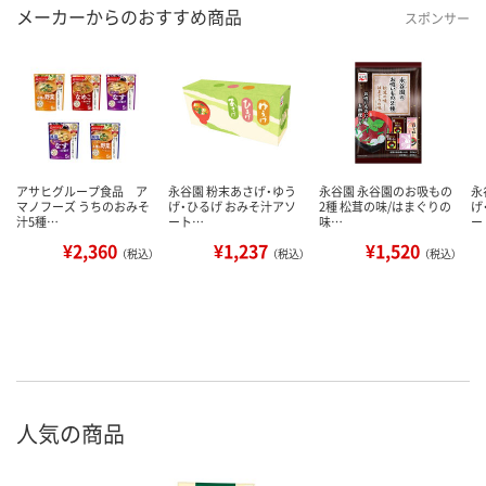
メーカーからのおすすめ商品
スポンサー
アサヒグループ食品 ア
永谷園 粉末あさげ・ゆう
永谷園 永谷園のお吸もの
永
マノフーズ うちのおみそ
げ・ひるげ おみそ汁アソ
2種 松茸の味/はまぐりの
げ
汁5種…
ート…
味…
ー
¥2,360
¥1,237
¥1,520
（税込）
（税込）
（税込）
人気の商品