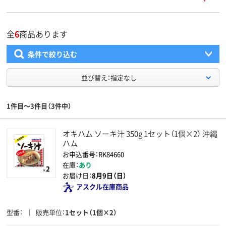
全
6
商品あります
条件で絞り込む
並び替え：指定なし
1件目～3件目（3件中）
オキハム ソーキ汁 350g 1セット（1個×2） 沖縄
ハム
お申込番号：RK84660
在庫：
あり
お届け日：
8月9日（日）
アスクル在庫商品
型番
販売単位
1セット（1個×2）