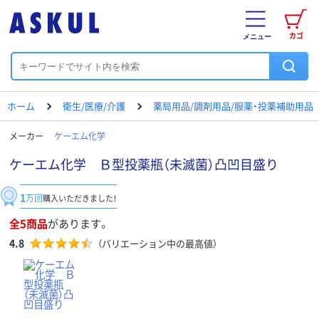
カゴ
メニュー
ホーム
衛生/医療/介護
薬局用品/調剤用品/服薬・投薬補助用品
メーカー
ケーエム化学
ケーエム化学 Ｂ型投薬瓶（未滅菌）凸凹目盛り
1
万回
購入いただきました！
全5商品
があります。
4.8
（バリエーション中の最高値）