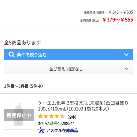
￥345～￥505
販売価格（税抜き）
￥379
～
￥555
販売価格（税込）
全
5
商品あります
条件で絞り込む
並び替え：指定なし
1件目～5件目（5件中）
ケーエム化学 B型投薬瓶（未滅菌）凸凹目盛り
100cc（100mL）100103 1袋（20本入）
（5件）
お申込番号：J288544
アスクル在庫商品