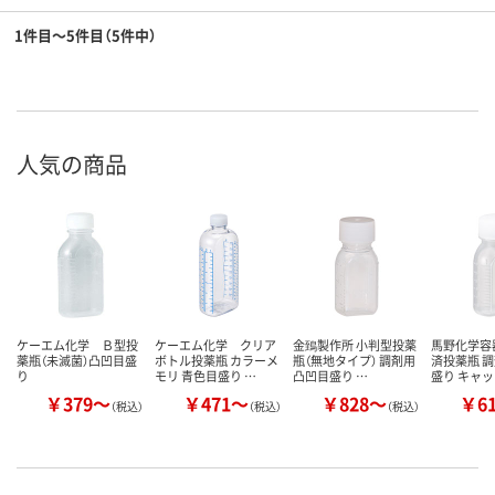
1件目～5件目（5件中）
人気の商品
ケーエム化学 Ｂ型投
ケーエム化学 クリア
金鵄製作所 小判型投薬
馬野化学容
薬瓶（未滅菌）凸凹目盛
ボトル投薬瓶 カラーメ
瓶（無地タイプ） 調剤用
済投薬瓶 調
り
モリ 青色目盛り …
凸凹目盛り …
盛り キャ
￥379～
￥471～
￥828～
￥6
（税込）
（税込）
（税込）