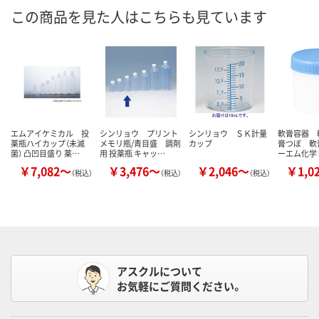
この商品を見た人はこちらも見ています
エムアイケミカル 投
シンリョウ プリント
シンリョウ ＳＫ計量
軟膏容器 
薬瓶ハイカップ（未滅
メモリ瓶/青目盛 調剤
カップ
膏つぼ 軟
菌） 凸凹目盛り 薬…
用 投薬瓶 キャッ…
ーエム化学 
￥7,082～
￥3,476～
￥2,046～
￥1,0
（税込）
（税込）
（税込）
アスクルについて
お気軽にご質問ください。