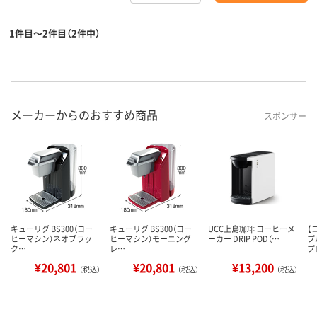
1件目～2件目（2件中）
メーカーからのおすすめ商品
スポンサー
キューリグ BS300（コー
キューリグ BS300（コー
UCC上島珈琲 コーヒーメ
【
ヒーマシン）ネオブラッ
ヒーマシン）モーニング
ーカー DRIP POD（…
プ
ク…
レ…
プ
¥20,801
¥20,801
¥13,200
（税込）
（税込）
（税込）