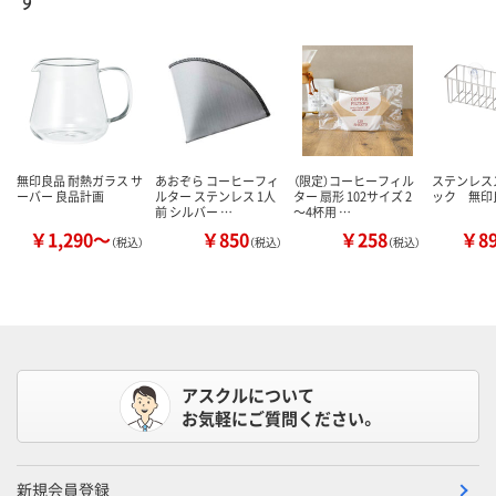
無印良品 耐熱ガラス サ
あおぞら コーヒーフィ
（限定）コーヒーフィル
ステンレス
ーバー 良品計画
ルター ステンレス 1人
ター 扇形 102サイズ 2
ック 無印
前 シルバー …
～4杯用 …
￥1,290～
￥850
￥258
￥8
（税込）
（税込）
（税込）
アスクルについて
お気軽にご質問ください。
新規会員登録