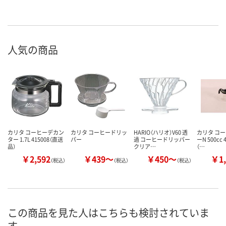
人気の商品
カリタ コーヒーデカン
カリタ コーヒードリッ
HARIO（ハリオ）V60 透
カリタ コ
ター 1.7L 415008（直送
パー
過 コーヒードリッパー
ーN 500cc 
品）
クリア…
（…
￥2,592
￥439～
￥450～
￥1,
（税込）
（税込）
（税込）
この商品を見た人はこちらも検討されていま
す