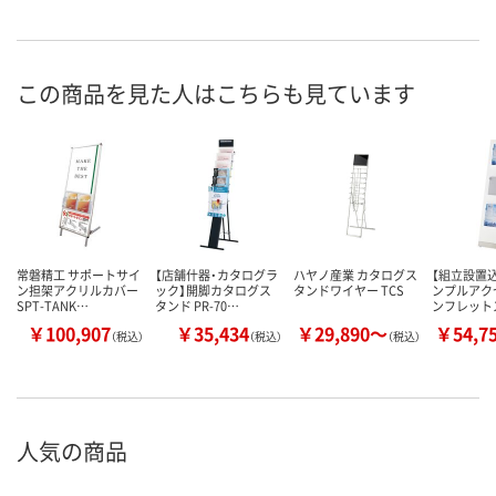
この商品を見た人はこちらも見ています
常磐精工 サポートサイ
【店舗什器・カタログラ
ハヤノ産業 カタログス
【組立設置込
ン担架アクリルカバー
ック】開脚カタログス
タンドワイヤー TCS
ンプルアク
SPT-TANK…
タンド PR-70…
ンフレット
￥100,907
￥35,434
￥29,890～
￥54,7
（税込）
（税込）
（税込）
人気の商品