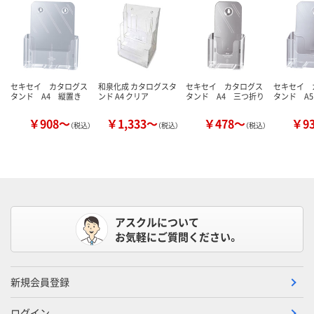
セキセイ カタログス
和泉化成 カタログスタ
セキセイ カタログス
セキセイ 
タンド A4 縦置き
ンド A4 クリア
タンド A4 三つ折り
タンド A
￥908～
￥1,333～
￥478～
￥9
（税込）
（税込）
（税込）
アスクルについて
お気軽にご質問ください。
新規会員登録
ログイン