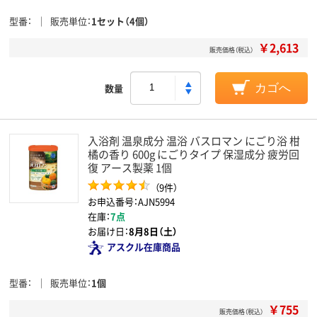
型番
販売単位
1セット（4個）
￥2,613
販売価格（税込）
数量
カゴへ
入浴剤 温泉成分 温浴 バスロマン にごり浴 柑
橘の香り 600g にごりタイプ 保湿成分 疲労回
復 アース製薬 1個
（9件）
お申込番号：AJN5994
在庫：
7点
お届け日：
8月8日（土）
アスクル在庫商品
型番
販売単位
1個
￥755
販売価格（税込）