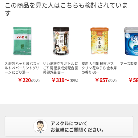
この商品を見た人はこちらも検討されていま
す
入浴剤 ハッカ湯 バスソ
いい湯旅立ち ボトル に
薬用 入浴剤 粉末 バス
アース製薬
ルト ペパーミントグリ
ごり湯 温泉成分配合 医
クリン 花ゆらら 金木犀
ーン にごり湯…
薬部外品 白…
の香り 60…
￥220
￥319～
￥657
￥5
（税込）
（税込）
（税込）
アスクルについて
お気軽にご質問ください。