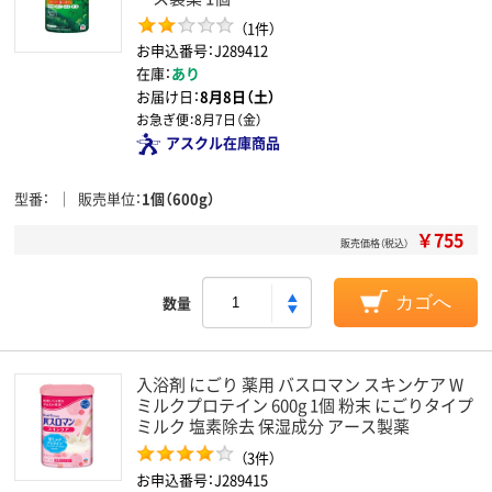
（1件）
お申込番号：J289412
在庫：
あり
お届け日：
8月8日（土）
お急ぎ便：
8月7日（金）
アスクル在庫商品
型番
販売単位
1個（600g）
￥755
販売価格（税込）
数量
カゴへ
入浴剤 にごり 薬用 バスロマン スキンケア W
ミルクプロテイン 600g 1個 粉末 にごりタイプ
ミルク 塩素除去 保湿成分 アース製薬
（3件）
お申込番号：J289415