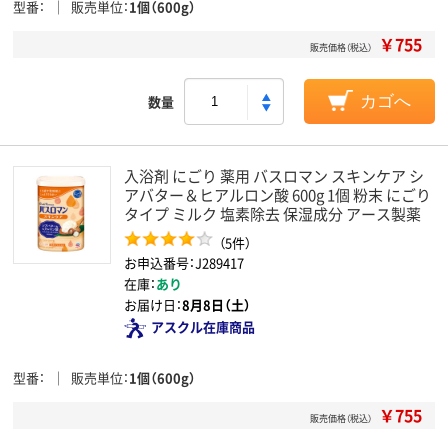
型番
販売単位
1個（600g）
￥755
販売価格（税込）
数量
カゴへ
入浴剤 にごり 薬用 バスロマン スキンケア シ
アバター＆ヒアルロン酸 600g 1個 粉末 にごり
タイプ ミルク 塩素除去 保湿成分 アース製薬
（5件）
お申込番号：J289417
在庫：
あり
お届け日：
8月8日（土）
アスクル在庫商品
型番
販売単位
1個（600g）
￥755
販売価格（税込）