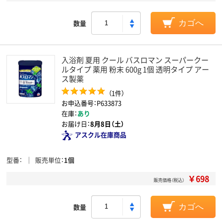
数量
カゴへ
入浴剤 夏用 クール バスロマン スーパークー
ルタイプ 薬用 粉末 600g 1個 透明タイプ アー
ス製薬
（1件）
お申込番号：P633873
在庫：
あり
お届け日：
8月8日（土）
アスクル在庫商品
型番
販売単位
1個
￥698
販売価格（税込）
数量
カゴへ