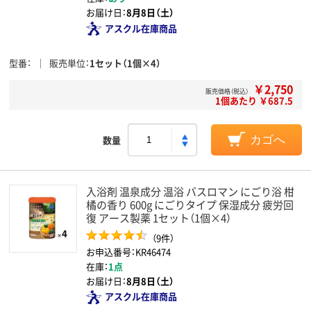
お届け日：
8月8日（土）
アスクル在庫商品
型番
販売単位
1セット（1個×4）
￥2,750
販売価格（税込）
1個あたり ￥687.5
数量
カゴへ
入浴剤 温泉成分 温浴 バスロマン にごり浴 柑
橘の香り 600g にごりタイプ 保湿成分 疲労回
復 アース製薬 1セット（1個×4）
（9件）
お申込番号：KR46474
在庫：
1点
お届け日：
8月8日（土）
アスクル在庫商品