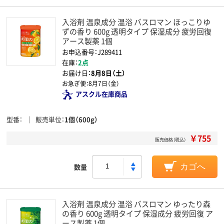
入浴剤 温泉成分 温浴 バスロマン ほっこりゆ
ずの香り 600g 透明タイプ 保湿成分 疲労回復
アース製薬 1個
お申込番号：J289411
在庫：
2点
お届け日：
8月8日（土）
お急ぎ便：
8月7日（金）
アスクル在庫商品
型番
販売単位
1個（600g）
￥755
販売価格（税込）
数量
カゴへ
入浴剤 温泉成分 温浴 バスロマン ゆったり森
の香り 600g 透明タイプ 保湿成分 疲労回復 ア
ース製薬 1個