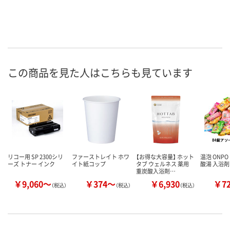
この商品を見た人はこちらも見ています
リコー用 SP 2300シリ
ファーストレイト ホワ
【お得な大容量】 ホット
温泡 ONP
ーズ トナー インク
イト紙コップ
タブ ウェルネス 薬用
酸湯 入浴剤
重炭酸入浴剤…
￥9,060～
￥374～
￥6,930
￥7
（税込）
（税込）
（税込）