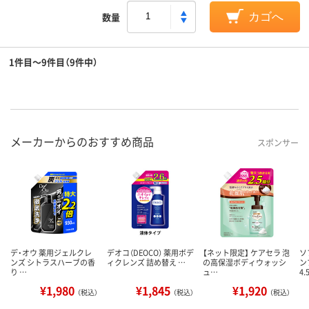
数量
カゴへ
1件目～9件目（9件中）
メーカーからのおすすめ商品
スポンサー
デ・オウ 薬用ジェルクレ
デオコ（DEOCO） 薬用ボデ
【ネット限定】 ケアセラ 泡
ソ
ンズ シトラスハーブの香
ィクレンズ 詰め替え …
の高保湿ボディウォッシ
ン
り …
ュ…
4.
¥1,980
¥1,845
¥1,920
（税込）
（税込）
（税込）