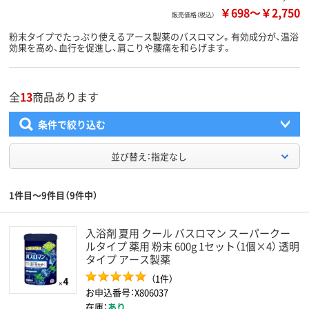
￥698
～
￥2,750
販売価格（税込）
粉末タイプでたっぷり使えるアース製薬のバスロマン。有効成分が、温浴
効果を高め、血行を促進し、肩こりや腰痛を和らげます。
全
13
商品あります
条件で絞り込む
並び替え：指定なし
1件目～9件目（9件中）
入浴剤 夏用 クール バスロマン スーパークー
ルタイプ 薬用 粉末 600g 1セット（1個×4） 透明
タイプ アース製薬
（1件）
お申込番号：X806037
在庫：
あり