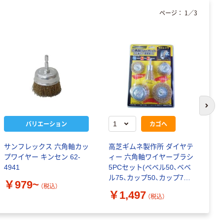
ページ：
1
／
3
次の
バリエーション
カゴへ
サンフレックス 六角軸カッ
高芝ギムネ製作所 ダイヤテ
三
プワイヤー キンセン 62-
ィー 六角軸ワイヤーブラシ
＆
4941
5PCセット(ベベル50、ベベ
ラ
ル75、カップ50、カップ75、
￥979~
￥
（税込）
エンドブラシ25) RB-5 1セ
￥1,497
（税込）
ット