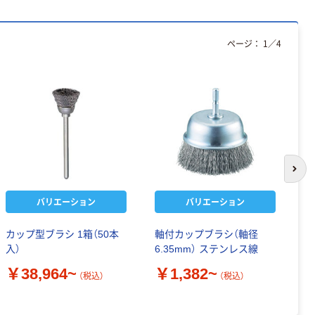
ページ：
1
／
4
次の
バリエーション
バリエーション
カップ型ブラシ 1箱（50本
軸付カップブラシ（軸径
工
入）
6.35mm） ステンレス線
￥
￥38,964~
￥1,382~
（税込）
（税込）