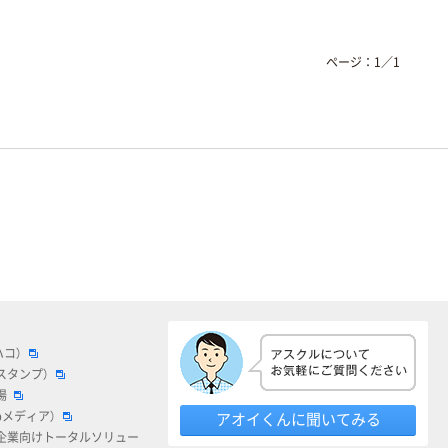
ページ：
1
／
1
ハコ）
スタンプ）
場
bメディア）
アオイくんに聞いてみる
企業向けトータルソリュー