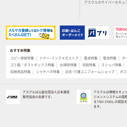
アスクルのサイバーセキュ
おすすめ特集
コピー用紙特集
トナー・インクメガストア
電卓特集
電池特集
タ
ゴミ箱／ダストボックス特集
お掃除特集
洗剤特集
スリッパ特集
収納用品特集
シャチハタ特集
白衣・介護ユニフォームショップ
ポス
アスクルは公益社団法人日本通信
アスクルは情報セキュ
販売協会の会員です。
ジメントシステムの国
る「ISO 27001」の認
ます。