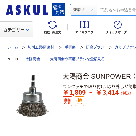
...
研磨ブ
カテゴリー
履歴・再注文
マイカタログ
クイックオーダー
ホーム
切削工具/研磨材
手研磨
研磨ブラシ
カップブラ
メーカー
太陽商会
太陽商会の研磨ブラシを全部見る
太陽商会 SUNPOWER 
ワンタッチで取り付け、取り外しが簡単
￥1,809
~
￥3,414
（税込）