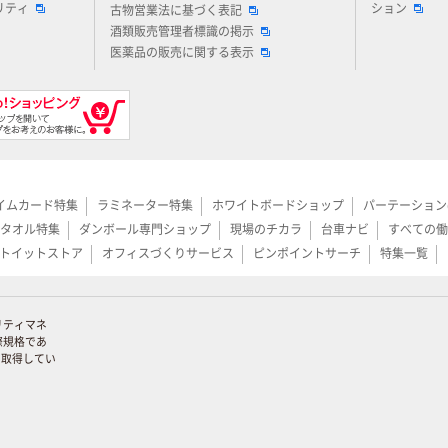
リティ
ション
古物営業法に基づく表記
酒類販売管理者標識の掲示
医薬品の販売に関する表示
イムカード特集
ラミネーター特集
ホワイトボードショップ
パーテーション
タオル特集
ダンボール専門ショップ
現場のチカラ
台車ナビ
すべての働
トイットストア
オフィスづくりサービス
ピンポイントサーチ
特集一覧
リティマネ
際規格であ
証を取得してい