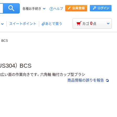
ヘルプ
各種お手続き
0
スイートポイント
あとで買う
カゴ
点
 BCS
304） BCS
的広い面の作業向きです。六角軸 軸付カップ型ブラシ
商品情報の誤りを報告