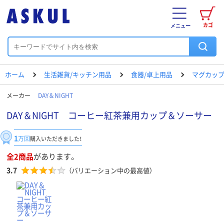
カゴ
メニュー
ホーム
生活雑貨/キッチン用品
食器/卓上用品
マグカップ
メーカー
DAY＆NIGHT
DAY＆NIGHT コーヒー紅茶兼用カップ＆ソーサー
1
万回
購入いただきました！
全2商品
があります。
3.7
（バリエーション中の最高値）