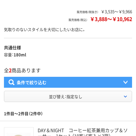
￥3,535～￥9,966
販売価格（税抜き）
￥3,888
～
￥10,962
販売価格（税込）
気取りのないスタイルを大切にしたいお店に。
共通仕様
容量
180ml
全
2
商品あります
条件で絞り込む
並び替え：指定なし
1件目～2件目（2件中）
DAY＆NIGHT コーヒー紅茶兼用カップ＆ソ
ーサー 1セット（18客：6客入×3箱）