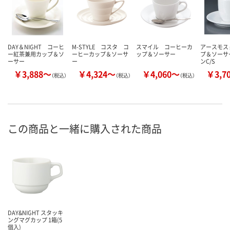
DAY＆NIGHT コーヒ
M-STYLE コスタ コ
スマイル コーヒーカ
アースモス 
ー紅茶兼用カップ＆ソ
ーヒーカップ＆ソーサ
ップ＆ソーサー
プ＆ソーサ
ーサー
ー
ンC/S
￥3,888～
￥4,324～
￥4,060～
￥3,7
（税込）
（税込）
（税込）
この商品と一緒に購入された商品
DAY&NIGHT スタッキ
ングマグカップ 1箱(5
個入)