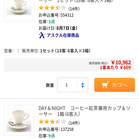
（14件）
お申込番号：554312
在庫：
3点
お届け日：
8月7日（金）
アスクル在庫商品
型番
販売単位
1セット（18客：6客入×3箱）
￥10,962
販売価格（税込）
1客あたり ￥609
数量
カゴへ
DAY＆NIGHT コーヒー紅茶兼用カップ＆ソ
ーサー 1箱（6客入）
（14件）
お申込番号：137258
在庫：
9点