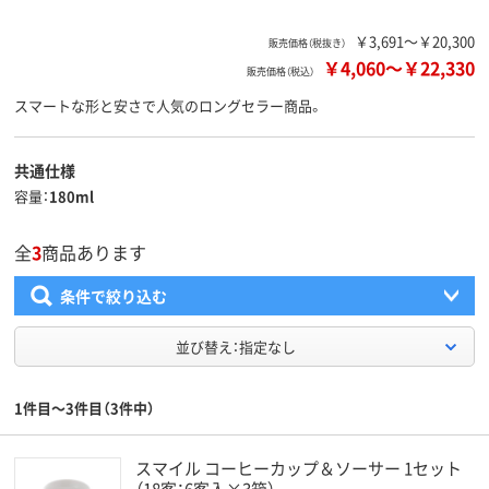
￥3,691～￥20,300
販売価格（税抜き）
￥4,060
～
￥22,330
販売価格（税込）
スマートな形と安さで人気のロングセラー商品。
共通仕様
容量
180ml
全
3
商品あります
条件で絞り込む
並び替え：指定なし
1件目～3件目（3件中）
スマイル コーヒーカップ＆ソーサー 1セット
（18客：6客入×3箱）