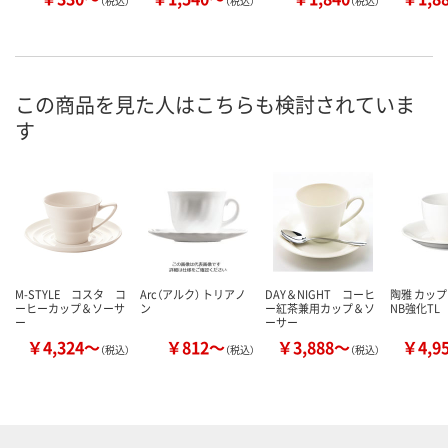
（税込）
（税込）
（税込）
この商品を見た人はこちらも検討されていま
す
M-STYLE コスタ コ
Arc（アルク） トリアノ
DAY＆NIGHT コーヒ
陶雅 カッ
ーヒーカップ＆ソーサ
ン
ー紅茶兼用カップ＆ソ
NB強化TL
ー
ーサー
￥4,324～
￥812～
￥3,888～
￥4,9
（税込）
（税込）
（税込）