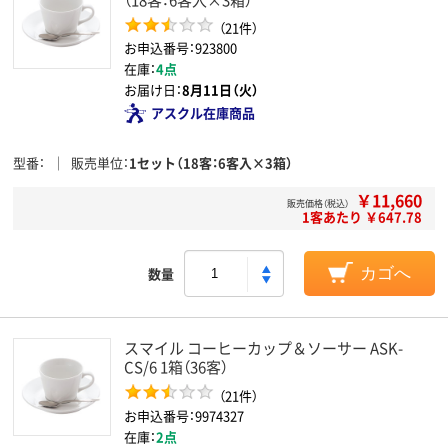
（21件）
お申込番号：923800
在庫：
4点
お届け日：
8月11日（火）
アスクル在庫商品
型番
販売単位
1セット（18客：6客入×3箱）
￥11,660
販売価格（税込）
1客あたり ￥647.78
数量
カゴへ
スマイル コーヒーカップ＆ソーサー ASK-
CS/6 1箱（36客）
（21件）
お申込番号：9974327
在庫：
2点