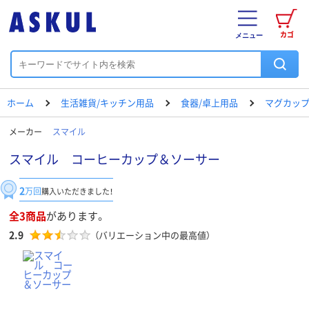
カゴ
メニュー
ホーム
生活雑貨/キッチン用品
食器/卓上用品
マグカップ
メーカー
スマイル
スマイル コーヒーカップ＆ソーサー
2
万回
購入いただきました！
全3商品
があります。
2.9
（バリエーション中の最高値）