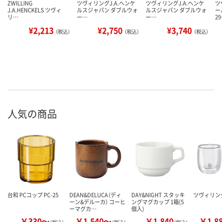
ZWILLING
ツヴィリングJ.A.ヘンケ
ツヴィリングJ.A.ヘンケ
ツ
J.A.HENCKELS ツヴィ
ルスジャパン ダブルウォ
ルスジャパン ダブルウォ
ー
リ…
ー…
ー…
2
¥2,213
¥2,750
¥3,740
（税込）
（税込）
（税込）
人気の商品
台和 PCコップ PC-25
DEAN&DELUCA（ディ
DAY&NIGHT スタッキ
ツヴィリン
ーン&デルーカ） コーヒ
ングマグカップ 1箱(5
ーマグカ…
個入)
￥330～
￥1,540～
￥1,840
￥1,8