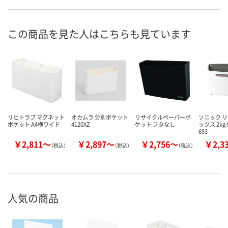
この商品を見た人はこちらも見ています
リヒトラブ マグネット
オカムラ 分別ポケット
リサイクルペーパーポ
ソニック 
ポケット A4横ワイド
4120XZ
ケット フタなし
ックス 2kg
693
￥2,811～
￥2,897～
￥2,756～
￥2,3
（税込）
（税込）
（税込）
人気の商品