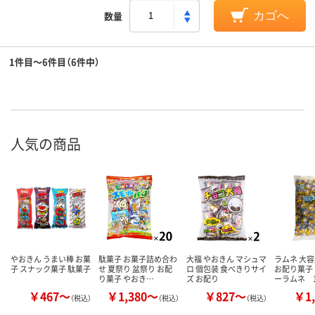
数量
カゴへ
1件目～6件目（6件中）
人気の商品
やおきん うまい棒 お菓
駄菓子 お菓子詰め合わ
大福 やおきん マシュマ
ラムネ 大容
子 スナック菓子 駄菓子
せ 夏祭り 盆祭り お配
ロ 個包装 食べきりサイ
お配り菓子
り菓子 やおき…
ズ お配り
ーラムネ 
￥467～
￥1,380～
￥827～
￥1,
（税込）
（税込）
（税込）