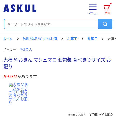
カゴ
メニュー
ホーム
飲料/食品/ギフト/お酒
お菓子
駄菓子
大福
メーカー
やおきん
大福 やおきん マシュマロ 個包装 食べきりサイズ お
配り
全6商品
があります。
￥766～￥1,510
販売価格（税抜き）