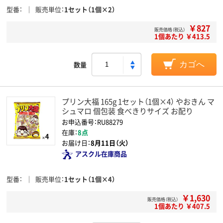
型番
販売単位
1セット（1個×2）
￥827
販売価格（税込）
1個あたり ￥413.5
数量
カゴへ
プリン大福 165g 1セット（1個×4） やおきん マ
シュマロ 個包装 食べきりサイズ お配り
お申込番号：RU88279
在庫：
8点
お届け日：
8月11日（火）
アスクル在庫商品
型番
販売単位
1セット（1個×4）
￥1,630
販売価格（税込）
1個あたり ￥407.5