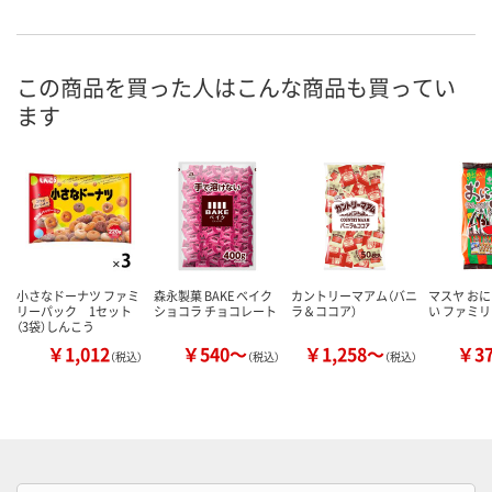
この商品を買った人はこんな商品も買ってい
ます
小さなドーナツ ファミ
森永製菓 BAKE ベイク
カントリーマアム（バニ
マスヤ お
リーパック 1セット
ショコラ チョコレート
ラ＆ココア）
い ファミ
（3袋）しんこう
￥1,012
￥540～
￥1,258～
￥3
（税込）
（税込）
（税込）