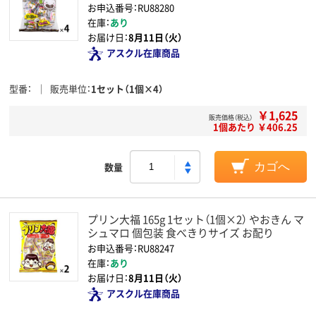
お申込番号：RU88280
在庫：
あり
お届け日：
8月11日（火）
アスクル在庫商品
型番
販売単位
1セット（1個×4）
￥1,625
販売価格（税込）
1個あたり ￥406.25
数量
カゴへ
プリン大福 165g 1セット（1個×2） やおきん マ
シュマロ 個包装 食べきりサイズ お配り
お申込番号：RU88247
在庫：
あり
お届け日：
8月11日（火）
アスクル在庫商品