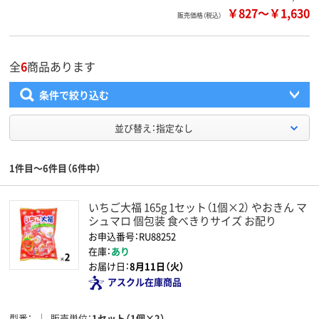
￥827
～
￥1,630
販売価格（税込）
全
6
商品あります
条件で絞り込む
並び替え：指定なし
1件目～6件目（6件中）
いちご大福 165g 1セット（1個×2） やおきん マ
シュマロ 個包装 食べきりサイズ お配り
お申込番号：RU88252
在庫：
あり
お届け日：
8月11日（火）
アスクル在庫商品
型番
販売単位
1セット（1個×2）