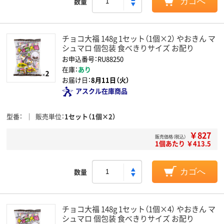
数量
カゴへ
チョコ大福 148g 1セット（1個×2） やおきん マ
シュマロ 個包装 食べきりサイズ お配り
お申込番号：RU88250
在庫：
あり
お届け日：
8月11日（火）
アスクル在庫商品
型番
販売単位
1セット（1個×2）
￥827
販売価格（税込）
1個あたり ￥413.5
数量
カゴへ
チョコ大福 148g 1セット（1個×4） やおきん マ
シュマロ 個包装 食べきりサイズ お配り