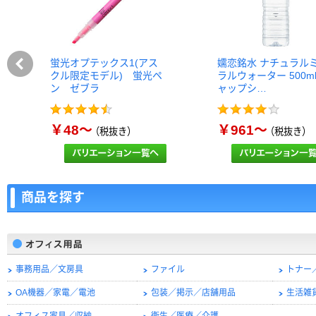
蛍光オプテックス1(アス
嬬恋銘水 ナチュラル
クル限定モデル) 蛍光ペ
ラルウォーター 500m
ン ゼブラ
ャップシ…
￥48～
￥961～
（税抜き）
（税抜き）
商品を探す
事務用品／文房具
ファイル
トナー
OA機器／家電／電池
包装／掲示／店舗用品
生活雑