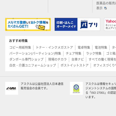
医薬品の販売
表示
おすすめ特集
コピー用紙特集
トナー・インクメガストア
電卓特集
電池特集
タ
パーテーション(パーティション)特集
チェア特集
ラック特集
ゴミ箱
ダンボール専門ショップ
現場のチカラ
台車ナビ
すべての働く現場
白衣・介護ユニフォームショップ
ポストイットストア
オフィスづくり
アスクルは公益社団法人日本通信
アスクルは情報セキュ
販売協会の会員です。
ジメントシステムの国
る「ISO 27001」の
います。