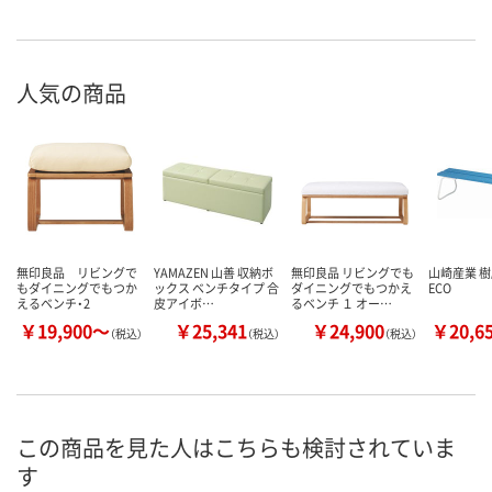
人気の商品
無印良品 リビングで
YAMAZEN 山善 収納ボ
無印良品 リビングでも
山崎産業 
もダイニングでもつか
ックス ベンチタイプ 合
ダイニングでもつかえ
ECO
えるベンチ・2
皮アイボ…
るベンチ １ オー…
￥19,900～
￥25,341
￥24,900
￥20,6
（税込）
（税込）
（税込）
この商品を見た人はこちらも検討されていま
す