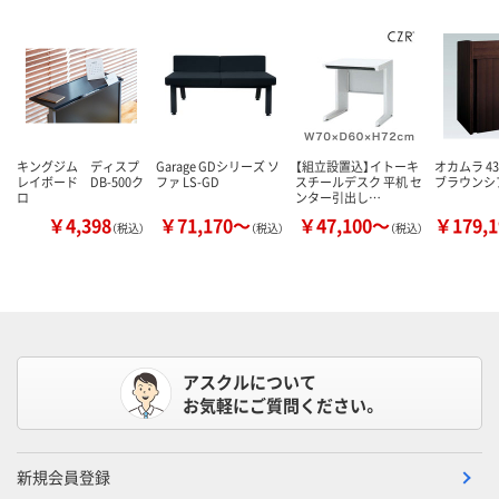
キングジム ディスプ
Garage GDシリーズ ソ
【組立設置込】イトーキ
オカムラ 43
レイボード DB-500ク
ファ LS-GD
スチールデスク 平机 セ
ブラウンシア
ロ
ンター引出し…
￥4,398
￥71,170～
￥47,100～
￥179,
（税込）
（税込）
（税込）
アスクルについて
お気軽にご質問ください。
新規会員登録