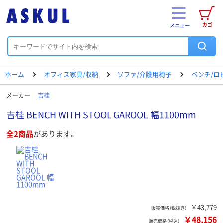
カゴ
メニュー
ホーム
オフィス家具/収納
ソファ/介護用椅子
ベンチ/ロ
メーカー
吉桂
吉桂 BENCH WITH STOOL GAROOL 幅1100mm
全2商品
があります。
￥43,779
販売価格（税抜き）
￥48,156
販売価格（税込）