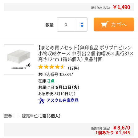
￥1,490
販売価格（税込）
数量
カゴへ
【まとめ買いセット】無印良品 ポリプロピレン
小物収納ケース 中 引出２個 約幅26×奥行37×
高さ12cm 1箱（6個入） 良品計画
（17件）
お申込番号：023847
在庫：
2点
お届け日：
8月11日（火）
お急ぎ便：
8月10日（月）
アスクル在庫商品
型番
販売単位
1箱（6個入）
￥8,670
販売価格（税込）
1個あたり ￥1,445