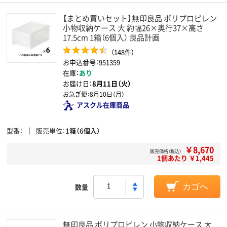
【まとめ買いセット】無印良品 ポリプロピレン
小物収納ケース 大 約幅26×奥行37×高さ
17.5cm 1箱（6個入） 良品計画
（148件）
お申込番号：951359
在庫：
あり
お届け日：
8月11日（火）
お急ぎ便：
8月10日（月）
アスクル在庫商品
型番
販売単位
1箱（6個入）
￥8,670
販売価格（税込）
1個あたり ￥1,445
数量
カゴへ
無印良品 ポリプロピレン 小物収納ケース 大