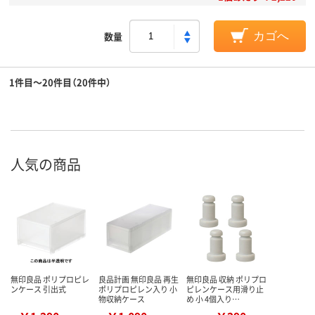
数量
カゴへ
1件目～20件目（20件中）
人気の商品
無印良品 ポリプロピレ
良品計画 無印良品 再生
無印良品 収納 ポリプロ
ンケース 引出式
ポリプロピレン入り 小
ピレンケース用滑り止
物収納ケース
め 小 4個入り…