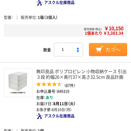
アスクル在庫商品
型番
販売単位
1箱（3個入）
￥10,150
販売価格（税込）
1個あたり ￥3,383.34
数量
カゴへ
無印良品 ポリプロピレン 小物収納ケース 引出
３段 約幅26×奥行37×高さ32.5cm 良品計画
（87件）
お申込番号：849319
在庫：
あり
お届け日：
8月11日（火）
お急ぎ便：
8月10日（月）
アスクル在庫商品
型番
販売単位
1個