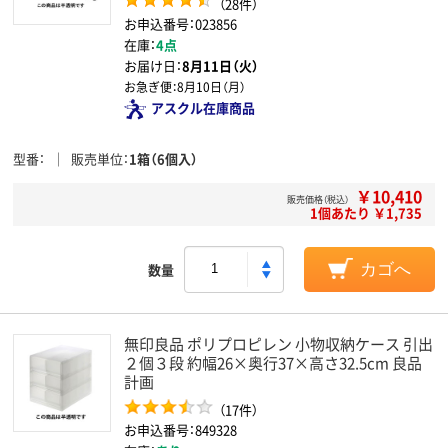
（28件）
お申込番号：023856
在庫：
4点
お届け日：
8月11日（火）
お急ぎ便：
8月10日（月）
アスクル在庫商品
型番
販売単位
1箱（6個入）
￥10,410
販売価格（税込）
1個あたり ￥1,735
数量
カゴへ
無印良品 ポリプロピレン 小物収納ケース 引出
２個３段 約幅26×奥行37×高さ32.5cm 良品
計画
（17件）
お申込番号：849328