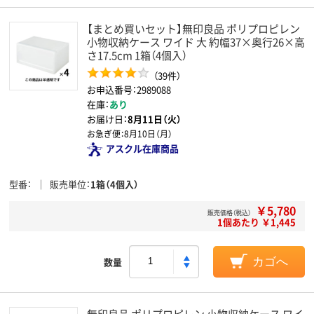
【まとめ買いセット】無印良品 ポリプロピレン
小物収納ケース ワイド 大 約幅37×奥行26×高
さ17.5cm 1箱（4個入）
（39件）
お申込番号：2989088
在庫：
あり
お届け日：
8月11日（火）
お急ぎ便：
8月10日（月）
アスクル在庫商品
型番
販売単位
1箱（4個入）
￥5,780
販売価格（税込）
1個あたり ￥1,445
数量
カゴへ
無印良品 ポリプロピレン 小物収納ケース ワイ