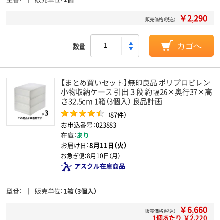
￥2,290
販売価格（税込）
数量
カゴへ
【まとめ買いセット】無印良品 ポリプロピレン
小物収納ケース 引出３段 約幅26×奥行37×高
さ32.5cm 1箱（3個入） 良品計画
（87件）
お申込番号：023883
在庫：
あり
お届け日：
8月11日（火）
お急ぎ便：
8月10日（月）
アスクル在庫商品
型番
販売単位
1箱（3個入）
￥6,660
販売価格（税込）
1個あたり ￥2,220