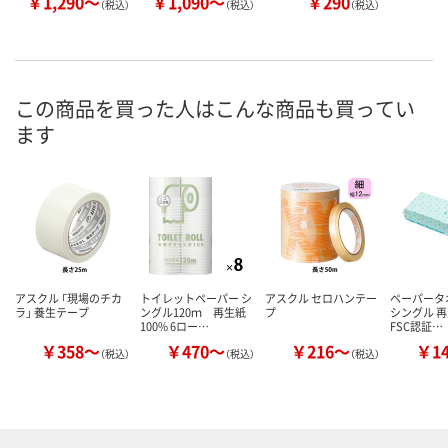
￥1,290～
￥1,090～
￥290
（税込）
（税込）
（税込）
この商品を買った人はこんな商品も買ってい
ます
アスクル 「現場のチカ
トイレットペーパー シ
アスクル セロハンテー
ペーパータ
ラ」 養生テープ
ングル120ｍ 再生紙
プ
シングル 再
100% 6ロー…
FSC認証…
￥358～
￥470～
￥216～
￥1
（税込）
（税込）
（税込）