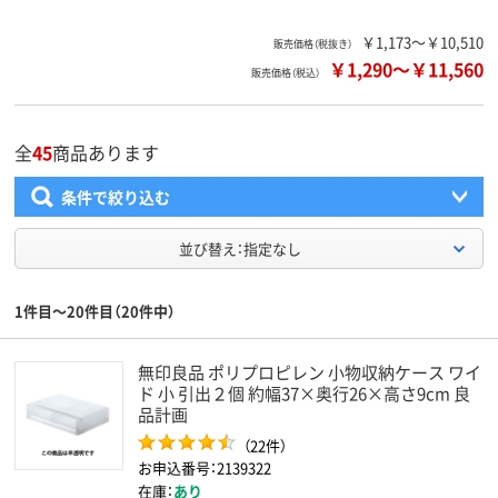
￥1,173～￥10,510
販売価格（税抜き）
￥1,290
～
￥11,560
販売価格（税込）
全
45
商品あります
条件で絞り込む
並び替え：指定なし
1件目～20件目（20件中）
無印良品 ポリプロピレン 小物収納ケース ワイ
ド 小 引出２個 約幅37×奥行26×高さ9cm 良
品計画
（22件）
お申込番号：2139322
在庫：
あり