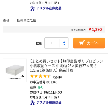
お急ぎ便：
8月10日（月）
アスクル在庫商品
型番
販売単位
1個
￥1,290
販売価格（税込）
数量
カゴへ
【まとめ買いセット】無印良品 ポリプロピレン
小物収納ケース 中 約幅26×奥行37×高さ
12cm 1箱（6個入） 良品計画
（56件）
お申込番号：951340
在庫：
あり
お届け日：
8月11日（火）
お急ぎ便：
8月10日（月）
アスクル在庫商品