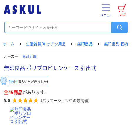
カゴ
メニュー
ホーム
生活雑貨/キッチン用品
無印良品
無印良品 収納
メーカー
良品計画
無印良品 ポリプロピレンケース 引出式
4
万回
購入いただきました！
全45商品
があります。
5.0
（バリエーション中の最高値）