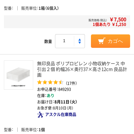
型番
販売単位
1箱（6個入）
￥7,500
販売価格（税込）
1個あたり ￥1,250
数量
カゴへ
無印良品 ポリプロピレン 小物収納ケース 中
引出２個 約幅26×奥行37×高さ12cm 良品計
画
（17件）
お申込番号：849293
在庫：
あり
お届け日：
8月11日（火）
お急ぎ便：
8月10日（月）
アスクル在庫商品
型番
販売単位
1個