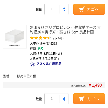
数量
カゴへ
無印良品 ポリプロピレン 小物収納ケース 大
約幅26×奥行37×高さ17.5cm 良品計画
（148件）
お申込番号：849275
在庫：
あり
お届け日：
8月11日（火）
お急ぎ便：
8月10日（月）
アスクル在庫商品
型番
販売単位
1個
￥1,490
販売価格（税込）
数量
カゴへ