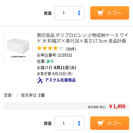
数量
カゴへ
無印良品 ポリプロピレン 小物収納ケース ワイ
ド 大 約幅37×奥行26×高さ17.5cm 良品計画
（39件）
お申込番号：2139331
在庫：
あり
お届け日：
8月11日（火）
お急ぎ便：
8月10日（月）
アスクル在庫商品
型番
販売単位
1個
￥1,490
販売価格（税込）
数量
カゴへ