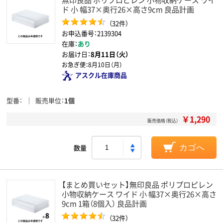
ド 小 幅37×奥行26×高さ9cm 良品計画
（32件）
お申込番号：2139304
在庫：
あり
お届け日：
8月11日（火）
お急ぎ便：
8月10日（月）
アスクル在庫商品
型番
販売単位
1個
￥1,290
販売価格（税込）
数量
カゴへ
【まとめ買いセット】無印良品 ポリプロピレン
小物収納ケース ワイド 小 幅37×奥行26×高さ
9cm 1箱（8個入） 良品計画
（32件）