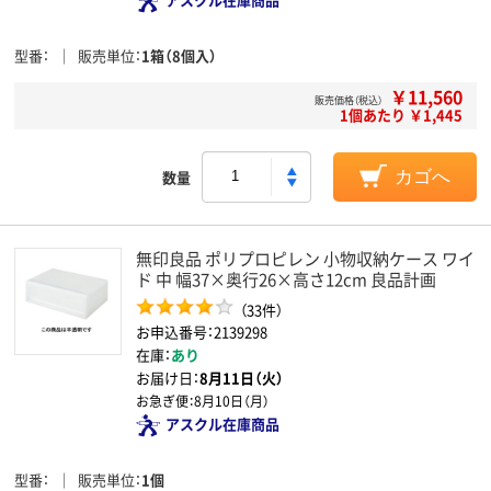
型番
販売単位
1箱（8個入）
￥11,560
販売価格（税込）
1個あたり ￥1,445
数量
カゴへ
無印良品 ポリプロピレン 小物収納ケース ワイ
ド 中 幅37×奥行26×高さ12cm 良品計画
（33件）
お申込番号：2139298
在庫：
あり
お届け日：
8月11日（火）
お急ぎ便：
8月10日（月）
アスクル在庫商品
型番
販売単位
1個