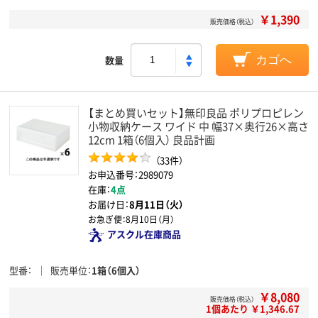
￥1,390
販売価格（税込）
数量
カゴへ
【まとめ買いセット】無印良品 ポリプロピレン
小物収納ケース ワイド 中 幅37×奥行26×高さ
12cm 1箱（6個入） 良品計画
（33件）
お申込番号：2989079
在庫：
4点
お届け日：
8月11日（火）
お急ぎ便：
8月10日（月）
アスクル在庫商品
型番
販売単位
1箱（6個入）
￥8,080
販売価格（税込）
1個あたり ￥1,346.67