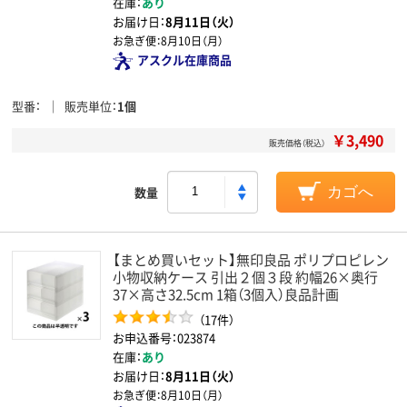
在庫：
あり
お届け日：
8月11日（火）
お急ぎ便：
8月10日（月）
アスクル在庫商品
型番
販売単位
1個
￥3,490
販売価格（税込）
数量
カゴへ
【まとめ買いセット】無印良品 ポリプロピレン
小物収納ケース 引出２個３段 約幅26×奥行
37×高さ32.5cm 1箱（3個入）良品計画
（17件）
お申込番号：023874
在庫：
あり
お届け日：
8月11日（火）
お急ぎ便：
8月10日（月）