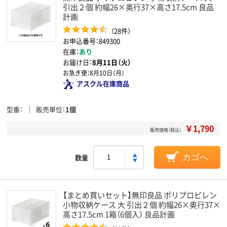
引出２個 約幅26×奥行37×高さ17.5cm 良品
計画
（28件）
お申込番号：849300
在庫：
あり
お届け日：
8月11日（火）
お急ぎ便：
8月10日（月）
アスクル在庫商品
型番
販売単位
1個
￥1,790
販売価格（税込）
数量
カゴへ
【まとめ買いセット】無印良品 ポリプロピレン
小物収納ケース 大 引出２個 約幅26×奥行37×
高さ17.5cm 1箱（6個入） 良品計画