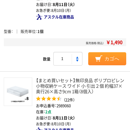
お届け日：
8月11日（火）
お急ぎ便：
8月10日（月）
アスクル在庫商品
型番
販売単位
1個
￥1,490
販売価格（税込）
数量
カゴへ
【まとめ買いセット】無印良品 ポリプロピレン
小物収納ケース ワイド 小 引出２個 約幅37×
奥行26×高さ9cm 1箱（8個入）
（22件）
お申込番号：2989060
在庫：
2点
お届け日：
8月11日（火）
お急ぎ便：
8月10日（月）
アスクル在庫商品