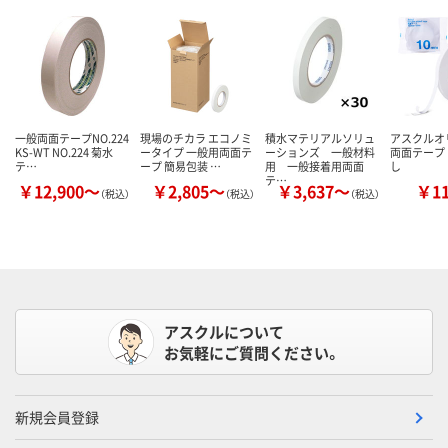
一般両面テープNO.224
現場のチカラ エコノミ
積水マテリアルソリュ
アスクル
KS-WT NO.224 菊水
ータイプ 一般用両面テ
ーションズ 一般材料
両面テープ
テ…
ープ 簡易包装 …
用 一般接着用両面
し
テ…
￥12,900～
￥2,805～
￥3,637～
￥1
（税込）
（税込）
（税込）
アスクルについて
お気軽にご質問ください。
新規会員登録