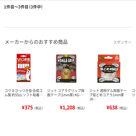
1件目～3件目（3件中）
メーカーからのおすすめ商品
スポンサー
コクヨ ひっつき虫 合成ゴ
ジット コアラグリップ両
ジット 透明ゲル両面テー
コ
ム製 約55山 ソフト粘着…
面テープ(1mm厚) KG-…
プ仮どめコアラ1mm厚
リ
JK…
¥375
¥1,208
¥638
（税込）
（税込）
（税込）