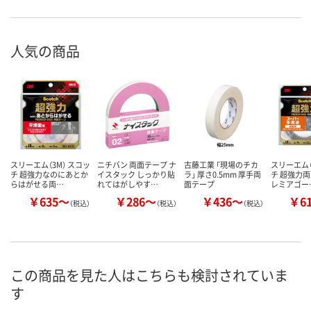
人気の商品
スリーエム（3M） スコッ
ニチバン 両面テープ ナ
古藤工業 「現場のチカ
スリーエム（
チ 超強力なのにあとか
イスタック しっかり貼
ラ」 厚さ0.5mm 厚手両
チ 超強力両
らはがせる両…
れてはがしやす…
面テープ
レミアゴー
￥635～
￥286～
￥436～
￥6
（税込）
（税込）
（税込）
この商品を見た人はこちらも検討されていま
す