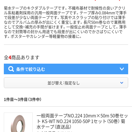
菊水テープのキクダブルテープです。不織布基材で耐候性の良いアクリ
ル系粘着剤採用の汎用一般両面テープです。テープ厚み0.084mmで薄手
で段差が少ない両面テープです。写真やスクラップの貼り付けでは薄手
なのでアルバムの厚みが出にくく重宝します。長尺50m巻なので業務用
として交換・補充の手間が省けます。一般仮止め両面テープとして。薄手
なので封筒等の封かん用途でも段差が出にくいのでかさばりにくいで
す。ポスターやカレンダー等軽量物の接着に。
全
4
商品あります
条件で絞り込む
並び替え：指定なし
1件目～3件目（3件中）
一般両面テープNO.224 10mm×50m 50巻セッ
ト KS-WT NO.224 1050-50P 1セット（50巻） 菊
水テープ（直送品）