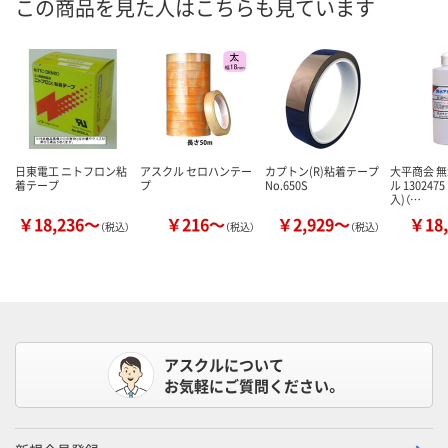
この商品を見た人はこちらも見ています
日東電工 ニトフロン粘
アスクル セロハンテー
カプトン(R)粘着テープ
大平商会 
着テープ
プ
No.650S
ル 1302475
入)（…
￥18,236～
￥216～
￥2,929～
￥18,
（税込）
（税込）
（税込）
アスクルについて
お気軽にご質問ください。