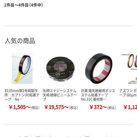
1件目～4件目（4件中）
人気の商品
【0.05mm厚】寺岡製作
矢崎エナジーシステム
日東 電気絶縁用ポリエ
アズワン 
所 カプトン(R)粘着テ
矢崎 絶縁ビニールテー
ステル粘着テープ
ープ（60μ
ープ No…
プ
No.31C 基材厚…
￥1,505～
￥19,575～
￥372～
￥1,1
（税込）
（税込）
（税込）