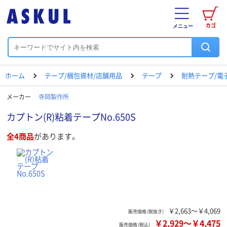
カゴ
メニュー
ホーム
テープ/梱包資材/店舗用品
テープ
耐熱テープ/電
メーカー
寺岡製作所
カプトン(R)粘着テープNo.650S
全4商品
があります。
￥2,663～￥4,069
販売価格（税抜き）
￥2,929
～
￥4,475
販売価格（税込）