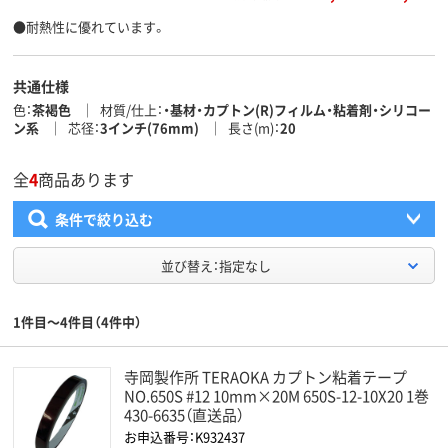
●耐熱性に優れています。
共通仕様
色
茶褐色
材質/仕上
・基材・カプトン(R)フィルム・粘着剤・シリコー
ン系
芯径
3インチ(76mm)
長さ(m)
20
全
4
商品あります
条件で絞り込む
並び替え：指定なし
1件目～4件目（4件中）
寺岡製作所 TERAOKA カプトン粘着テープ
NO.650S #12 10mm×20M 650S-12-10X20 1巻
430-6635（直送品）
お申込番号：K932437