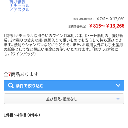
￥741～￥12,060
販売価格（税抜き）
￥815
～
￥13,266
販売価格（税込）
【特徴】ナチュラルな風合いのワイン（1本用、2本用）・一升瓶用の手提げ紙
袋。3本撚りの丈夫な紐、底板入りで重いものでも安心して持ち運びでき
ます。焼酎やシャンパンなどにもどうぞ。また、お酒用以外にも手土産用
の紙袋としてなど幅広い用途にお使いいただけます。「脱プラ」対策に
も。（ワインバッグ）
全
7
商品あります
条件で絞り込む
並び替え：指定なし
1件目～4件目（4件中）