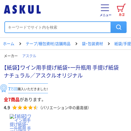
カゴ
メニュー
ホーム
テープ/梱包資材/店舗用品
袋・包装資材
紙袋/手
メーカー
アスクル
【紙袋】ワイン用手提げ紙袋・一升瓶用 手提げ紙袋
ナチュラル／アスクルオリジナル
7
万回
購入いただきました！
全7商品
があります。
4.9
（バリエーション中の最高値）