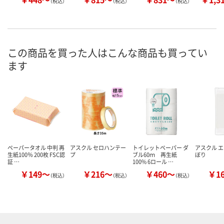
（税込）
（税込）
（税込）
この商品を買った人はこんな商品も買ってい
ます
ペーパータオル 中判 再
アスクル セロハンテー
トイレットペーパー ダ
アスクル 
生紙100％ 200枚 FSC認
プ
ブル60ｍ 再生紙
ぼり
証 …
100% 6ロール …
￥149～
￥216～
￥460～
￥1
（税込）
（税込）
（税込）