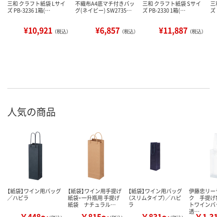
三和 クラフト紙袋 Lサイ
不織布A4底マチ付きバッ
三和 クラフト紙袋 Sサイ
三
ズ PB-3236 1箱(…
グ(ネイビー) SW2735…
ズ PB-2330 1箱(…
ズ 
¥10,921
¥6,857
¥11,887
（税込）
（税込）
（税込）
人気の商品
【紙袋】ワイン用バッグ
【紙袋】ワイン用手提げ
【紙袋】ワイン用バッグ
伊藤忠リー
／ハピラ
紙袋・一升瓶用 手提げ
（スリムタイプ）／ハピ
ク 手提げ
紙袋 ナチュラル…
ラ
トワインバ
透…
￥448～
￥815～
￥831～
￥1,3