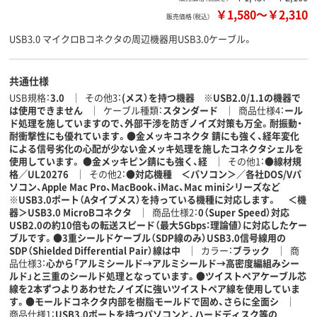
￥1,580
～
￥2,310
販売価格（税込）
USB3.0 マイクロBコネクタの周辺機器用USB3.0ケーブル。
共通仕様
USB規格
3.0
その他3
(メス）を持つ機器 ※USB2.0/1.1の機器で
は使用できません
ケーブル種類
スタンダード
商品仕様4
ール
ド処理を施していますので、外部干渉を防ぎノイズ対策も万全。耐振動・
耐衝撃性にも優れています。●金メッキコネクタ 錆にも強く、経年変化
による信号劣化の心配が少ない金メッキ処理を施したコネクタシェルを
使用しています。 ●金メッキピン錆にも強く、経
その他1
●線材規
格／UL20276
その他2
●対応機種 ＜パソコン＞／各社DOS/Vパ
ソコン、Apple Mac Pro、MacBook、iMac、Mac miniシリーズなど
※USB3.0ポート（Aタイプメス）を持っている機種に対応します。 ＜機
器＞USB3.0 MicroBコネクタ
商品仕様2
0（Super Speed）対応
USB2.0の約10倍もの転送スピード（最大5Gbps：理論値）に対応したケー
ブルです。●3重シールドケーブル（SDP線のみ）USB3.0信号線用の
SDP（Shielded Differential Pair）線は中
カラー
ブラック
商
品仕様3
心から「アルミシールド→アルミシールド→高密度編組みシー
ルド」と三重のシールド処理となっています。●ツイストペアケーブル芯
線を2本ずつよりあわせたノイズに強いツイストペア線を使用していま
す。●モールドコネクタ内部を樹脂モールドで固め、さらに全面シ
商品仕様1
USB3.0ポートを持つパソコンと、ハードディスク等の