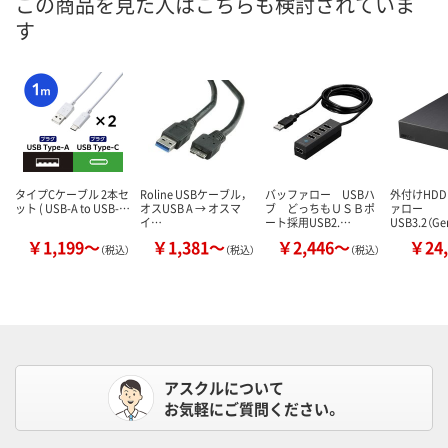
この商品を見た人はこちらも検討されていま
す
タイプCケーブル 2本セ
Roline USBケーブル，
バッファロー USBハ
外付けHDD 
ット ( USB-A to USB-…
オスUSB A → オスマ
ブ どっちもＵＳＢポ
ァロー
イ…
ート採用USB2.…
USB3.2（Ge
￥1,199～
￥1,381～
￥2,446～
￥24,
（税込）
（税込）
（税込）
アスクルについて
お気軽にご質問ください。