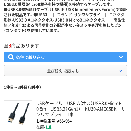
USB3.0機器（MicroB端子を持つ機種)を接続するケーブルです。
●USB3.0規格認証ケーブルUSB IF（USB Inprementers Forum)で認証
された製品です。●USB3.
ブランド
サンワサプライ
コネクタ
形状
USB3.0 Aコネクタオス-USB3.0 MicroBコネクタオス
商品仕
様5
年変化による信号劣化の心配が少ない金メッキ処理を施したピン
（コンタクト）を使用しています。
全
3
商品あります
条件で絞り込む
並び替え：指定なし
1件目～3件目（3件中）
USBケーブル USB-A（オス）USB3.0MicroB
0.5m USB3.2（ Gen1） KU30-AMC05BK サ
ンワサプライ 1本
お申込番号：A684964
在庫：
1点