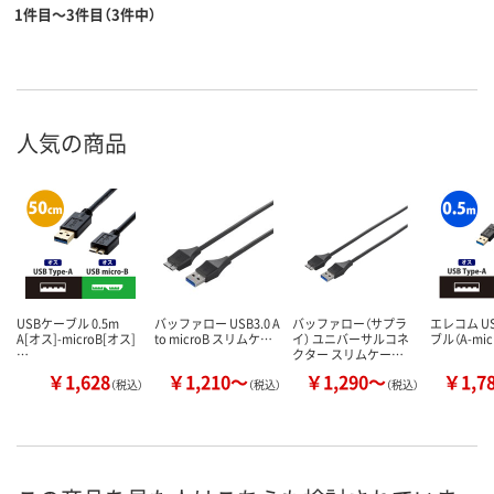
1件目～3件目（3件中）
人気の商品
USBケーブル 0.5m
バッファロー USB3.0 A
バッファロー（サプラ
エレコム US
A[オス]-microB[オス]
to microB スリムケ…
イ） ユニバーサルコネ
ブル（A-mic
…
クター スリムケー…
￥1,628
￥1,210～
￥1,290～
￥1,7
（税込）
（税込）
（税込）