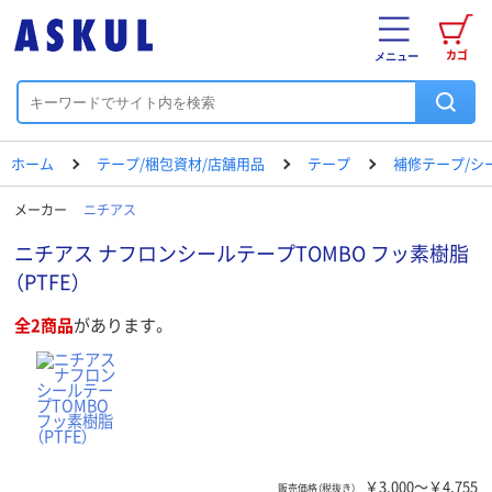
カゴ
メニュー
ホーム
テープ/梱包資材/店舗用品
テープ
補修テープ/シ
メーカー
ニチアス
ニチアス ナフロンシールテープTOMBO フッ素樹脂
（PTFE）
全2商品
があります。
￥3,000～￥4,755
販売価格（税抜き）