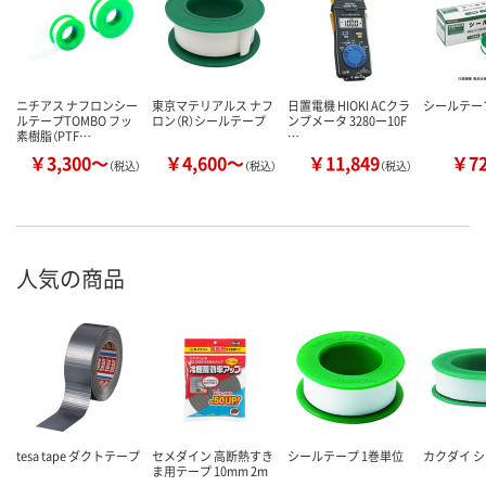
ニチアス ナフロンシー
東京マテリアルス ナフ
日置電機 HIOKI ACクラ
シールテープ
ルテープTOMBO フッ
ロン（R）シールテープ
ンプメータ 3280ー10F
素樹脂（PTF…
…
￥3,300～
￥4,600～
￥11,849
￥7
（税込）
（税込）
（税込）
人気の商品
tesa tape ダクトテープ
セメダイン 高断熱すき
シールテープ 1巻単位
カクダイ 
ま用テープ 10mm 2m