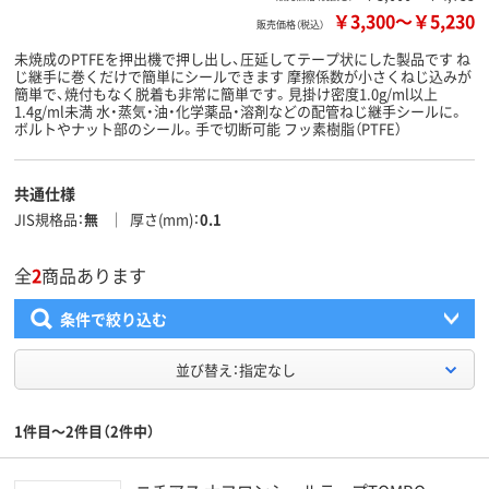
￥3,300
～
￥5,230
販売価格（税込）
未焼成のPTFEを押出機で押し出し、圧延してテープ状にした製品です ね
じ継手に巻くだけで簡単にシールできます 摩擦係数が小さくねじ込みが
簡単で、焼付もなく脱着も非常に簡単です。見掛け密度1.0g/ml以上
1.4g/ml未満 水・蒸気・油・化学薬品・溶剤などの配管ねじ継手シールに。
ボルトやナット部のシール。手で切断可能 フッ素樹脂（PTFE）
共通仕様
JIS規格品
無
厚さ(mm)
0.1
全
2
商品あります
条件で絞り込む
並び替え：指定なし
1件目～2件目（2件中）