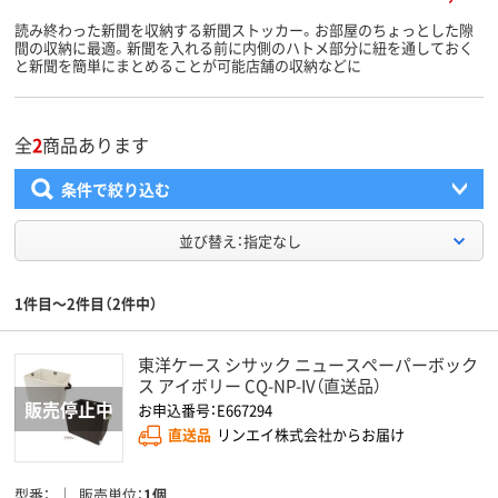
読み終わった新聞を収納する新聞ストッカー。お部屋のちょっとした隙
間の収納に最適。新聞を入れる前に内側のハトメ部分に紐を通しておく
と新聞を簡単にまとめることが可能店舗の収納などに
全
2
商品あります
条件で絞り込む
並び替え：指定なし
1件目～2件目（2件中）
東洋ケース シサック ニュースペーパーボック
ス アイボリー CQ-NP-IV（直送品）
お申込番号：E667294
直送品
リンエイ株式会社からお届け
型番
販売単位
1個