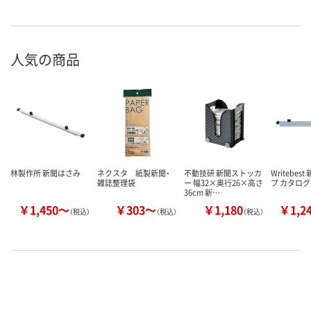
人気の商品
林製作所 新聞はさみ
ネクスタ 紙製新聞・
不動技研 新聞ストッカ
Writebes
雑誌整理袋
ー 幅32×奥行26×高さ
プ カタロ
36cm 新…
￥1,450～
￥303～
￥1,180
￥1,2
（税込）
（税込）
（税込）