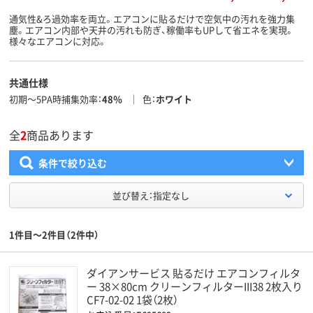
通気性&ろ過効率を両立。エアコンに貼るだけで空気中の汚れを強力集
塵。エアコン内部や天井の汚れも防ぎ、稼働率もUPして省エネを実現。
様々なエアコンに対応。
共通仕様
初期～5PA時捕集効率
48％
色
ホワイト
全
2
商品あります
条件で絞り込む
並び替え：指定なし
1件目～2件目（2件中）
ダイアンサービス 貼るだけ エアコンフィルタ
ー 38×80cm クリーンフィルターIII38 2枚入り
CF7-02-02 1袋（2枚）