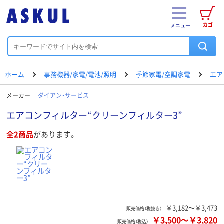
カゴ
メニュー
ホーム
事務機器/家電/電池/照明
季節家電/空調家電
エア
メーカー
ダイアン・サービス
エアコンフィルター“クリーンフィルター3”
全2商品
があります。
￥3,182～￥3,473
販売価格（税抜き）
￥3,500
～
￥3,820
販売価格（税込）