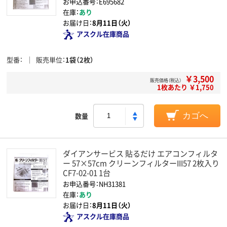
お申込番号：E695682
在庫：
あり
お届け日：
8月11日（火）
アスクル在庫商品
型番
販売単位
1袋（2枚）
￥3,500
販売価格（税込）
1枚あたり ￥1,750
数量
カゴへ
ダイアンサービス 貼るだけ エアコンフィルタ
ー 57×57cm クリーンフィルターIII57 2枚入り
CF7-02-01 1台
お申込番号：NH31381
在庫：
あり
お届け日：
8月11日（火）
アスクル在庫商品