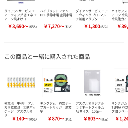
ダイアン・サービス エ
ハイブリッドファン
ダイアンサービス エア
ハイセンス
アーウィング 省エネ エ
HBF 季節家電 空調家電
ーウィング プロ・マル
アコン 冷風
アコン風よけコ…
チ兼用アダプター…
冷風能力2.
￥3,690～
￥7,370～
￥1,300
￥39,
（税込）
（税込）
（税込）
この商品と一緒に購入された商品
乾電池 単4形 アル
キングジム PROテー
アスクルオリジナル
キングジム
カリ乾電池 北欧パッ
プカートリッジ 黒文
ラミネートフィルム
TEPRA P
ケージ アスクルオ
字
A3サイズ 100μ…
プ 白ラベ…
リ…
￥140～
￥870～
￥803～
￥1,2
（税込）
（税込）
（税込）