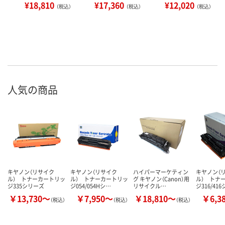
¥18,810
¥17,360
¥12,020
（税込）
（税込）
（税込）
人気の商品
キヤノン（リサイク
キヤノン（リサイク
ハイパーマーケティン
キヤノン（
ル） トナーカートリッ
ル） トナーカートリッ
グ キヤノン（Canon）用
ル） トナ
ジ335シリーズ
ジ054/054Hシ…
リサイクル…
ジ316/41
￥13,730～
￥7,950～
￥18,810～
￥6,3
（税込）
（税込）
（税込）