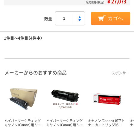
￥27,073
販売価格（税込）
数量
カゴへ
1件目～4件目（4件中）
メーカーからのおすすめ商品
スポンサー
ハイパーマーケティング
ハイパーマーケティング
キヤノン（Canon） 純正ト
キ
キヤノン（Canon）用 リ…
キヤノン（Canon）用 リ…
ナー カートリッジ05…
ナ