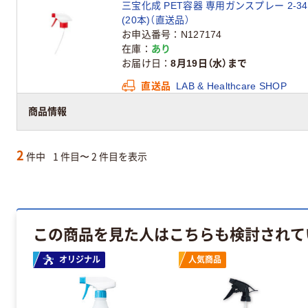
三宝化成 PET容器 専用ガンスプレー 2-340
(20本)（直送品）
お申込番号
N127174
在庫
あり
お届け日
8月19日（水）まで
直送品
LAB & Healthcare SHOP
この出荷元の商品は配送料が当社負担です
商品情報
2
件中
1 件目〜 2 件目を表示
この商品を見た人はこちらも検討されて
オリジナル
人気商品