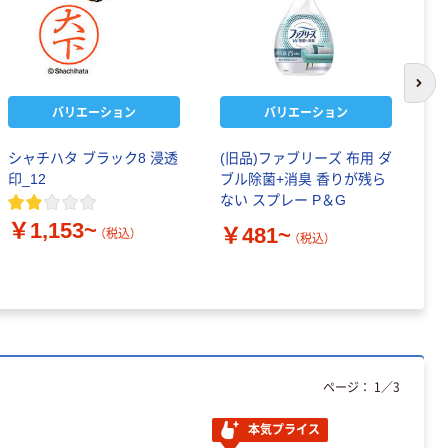
次の
バリエーション
バリエーション
シャチハタ ブラック8 浸透
(旧品)ファブリーズ 布用 ダ
コ
印_12
ブル除菌+消臭 香りが残ら
ル
ない スプレー P＆G
￥
￥1,153~
￥481~
（税込）
（税込）
ページ：
1
／
3
本気プライス