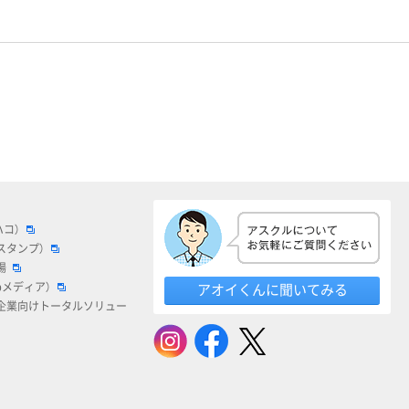
ハコ）
スタンプ）
場
bメディア）
アオイくんに聞いてみる
企業向けトータルソリュー