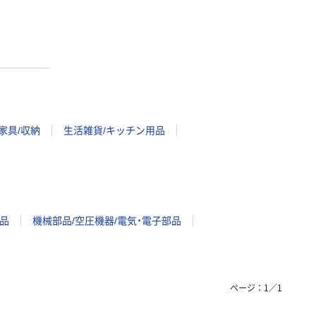
家具/収納
生活雑貨/キッチン用品
品
機械部品/空圧機器/電気・電子部品
ページ：
1
／
1