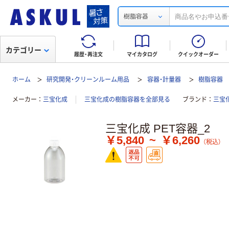
樹脂容器
カテゴリー
履歴・再注文
マイカタログ
クイックオーダー
ホーム
研究開発・クリーンルーム用品
容器・計量器
樹脂容器
メーカー
三宝化成
三宝化成の樹脂容器を全部見る
ブランド
三宝
三宝化成 PET容器_2
￥5,840
~
￥6,260
（税込）