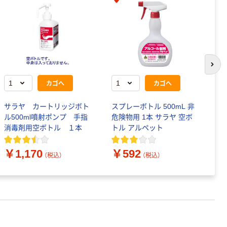
次の
カゴへ
カゴへ
サラヤ カートリッジボト
スプレーボトル 500mL 非
エ
ル500ml噴射ポンプ 手指
危険物用 1本 サラヤ 空ボ
ル
消毒剤用空ボトル １本
トル アルペット
￥
￥1,170
￥592
（税込）
（税込）