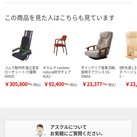
この商品を見た人はこちらも見ています
コムラ製作所 独立宣言
オカムラ canteen
平インテリア産業 回転
【軒先渡し】
ローザ シート 介援隊
natural肘付チェア
座椅子アクシス SS-
子 ベージュ L
H0505
4LK2…
596AX
1…
￥305,800～
￥92,400～
￥23,377～
￥23,
（税込）
（税込）
（税込）
アスクルについて
お気軽にご質問ください。