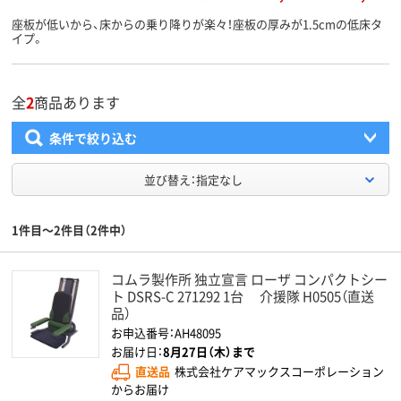
座板が低いから、床からの乗り降りが楽々！座板の厚みが1.5cmの低床タ
イプ。
全
2
商品あります
条件で絞り込む
並び替え：指定なし
1件目～2件目（2件中）
コムラ製作所 独立宣言 ローザ コンパクトシー
ト DSRS-C 271292 1台 介援隊 H0505（直送
品）
お申込番号：AH48095
お届け日：
8月27日（木）まで
直送品
株式会社ケアマックスコーポレーション
からお届け