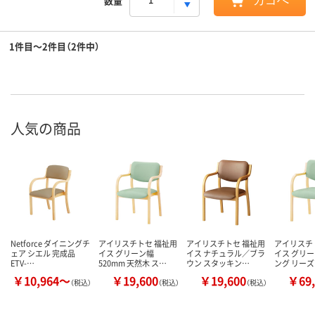
数量
カゴへ
1件目～2件目（2件中）
人気の商品
Netforce ダイニングチ
アイリスチトセ 福祉用
アイリスチトセ 福祉用
アイリスチ
ェア シエル 完成品
イス グリーン幅
イス ナチュラル／ブラ
イス グリー
ETV-…
520mm 天然木 ス…
ウン スタッキン…
ング リー
￥10,964～
￥19,600
￥19,600
￥69,
（税込）
（税込）
（税込）