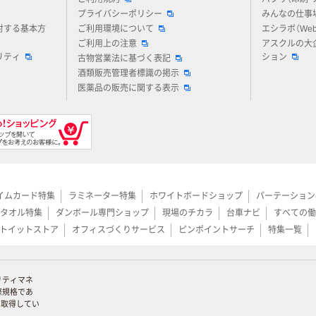
プライバシーポリシー
みんなの仕事
対する基本方
ご利用環境について
エシラボ（We
ご利用上の注意
アスクルの大
リティ
ション
古物営業法に基づく表記
酒類販売管理者標識の掲示
医薬品の販売に関する表示
イムカード特集
ラミネーター特集
ホワイトボードショップ
パーテーション
タオル特集
ダンボール専門ショップ
現場のチカラ
台車ナビ
すべての働
トイットストア
オフィスづくりサービス
ピンポイントサーチ
特集一覧
リティマネ
際規格であ
証を取得してい