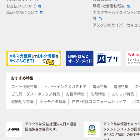
お支払いについて
環境・社会活動報告
返品・交換について
カスタマーハラスメントに
針
アスクルのサイバーセキュ
おすすめ特集
コピー用紙特集
トナー・インクメガストア
電卓特集
電池特集
タ
ゴミ箱／ダストボックス特集
お掃除特集
洗剤特集
スリッパ特集
収納用品特集
シャチハタ特集
白衣・介護ユニフォームショップ
ポス
アスクルは公益社団法人日本通信
アスクルは情報セキュ
販売協会の会員です。
ジメントシステムの国
る「ISO 27001」の認