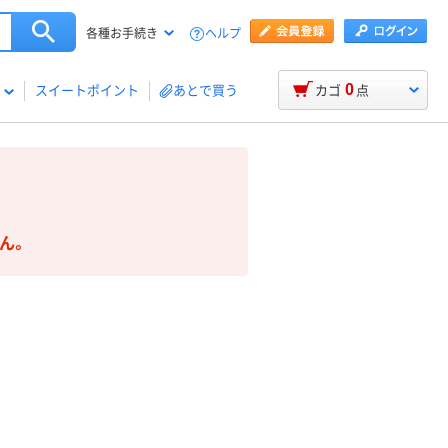
ヘルプ
各種お手続き
0
スイートポイント
あとで買う
カゴ
点
ん。