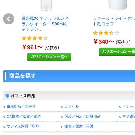
嬬恋銘水 ナチュラルミネ
ファーストレイト ホ
ラルウォーター 500mlキ
ト紙コップ
ャップシ…
￥340～
（税抜き）
￥961～
（税抜き）
商品を探す
事務用品／文房具
ファイル
トナー
OA機器／家電／電池
包装／掲示／店舗用品
生活雑
オフィス家具／収納
衛生／医療／介護