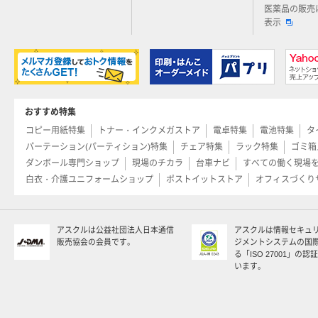
医薬品の販売
表示
おすすめ特集
コピー用紙特集
トナー・インクメガストア
電卓特集
電池特集
タ
パーテーション(パーティション)特集
チェア特集
ラック特集
ゴミ箱
ダンボール専門ショップ
現場のチカラ
台車ナビ
すべての働く現場
白衣・介護ユニフォームショップ
ポストイットストア
オフィスづくり
アスクルは公益社団法人日本通信
アスクルは情報セキュ
販売協会の会員です。
ジメントシステムの国
る「ISO 27001」の
います。