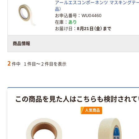
アールエスコンポーネンツ マスキングテープ RS 
品）
お申込番号
WU04460
在庫
あり
お届け日
8月21日（金）まで
直送品
機械・機器製造用部品・工具他
商品情報
2
件中
1 件目〜 2 件目を表示
この商品を見た人はこちらも検討されて
人気商品