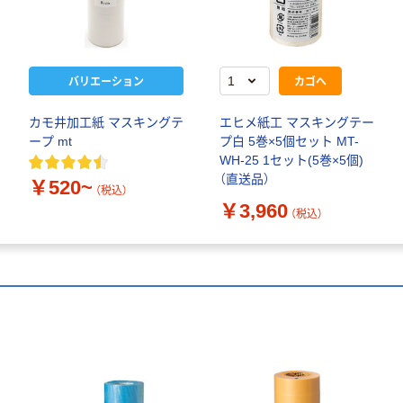
バリエーション
カゴへ
カモ井加工紙 マスキングテ
エヒメ紙工 マスキングテー
ープ mt
プ白 5巻×5個セット MT-
WH-25 1セット(5巻×5個)
（直送品）
￥520~
（税込）
￥3,960
（税込）