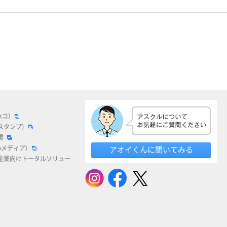
ハコ）
スタンプ）
場
bメディア）
アオイくんに聞いてみる
企業向けトータルソリュー