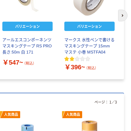
次の
バリエーション
バリエーション
アールエスコンポーネンツ
マークス 水性ペンで書ける
ニ
マスキングテープ RS PRO
マスキングテープ 15mm
ン
長さ:50m 白 171
マステ 小巻 MSTFA04
￥
￥547~
（税込）
￥396~
（税込）
ページ：
1
／
3
人気商品
人気商品