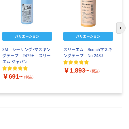
次の
バリエーション
バリエーション
3M シーリング・マスキン
スリーエム Scotchマスキ
カ
グテープ 2479H スリー
ングテープ No.243J
キ
エム ジャパン
1
￥1,893~
￥
（税込）
￥691~
（税込）