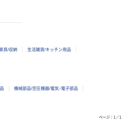
家具/収納
生活雑貨/キッチン用品
品
機械部品/空圧機器/電気・電子部品
ページ：
1
／
1