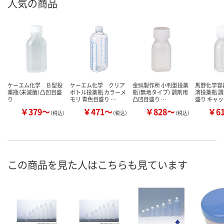
人気の商品
ケーエム化学 Ｂ型投
ケーエム化学 クリア
金鵄製作所 小判型投薬
馬野化学容
薬瓶（未滅菌）凸凹目盛
ボトル投薬瓶 カラーメ
瓶（無地タイプ） 調剤用
済投薬瓶 調
り
モリ 青色目盛り …
凸凹目盛り …
盛り キャ
￥379～
￥471～
￥828～
￥6
（税込）
（税込）
（税込）
この商品を見た人はこちらも見ています