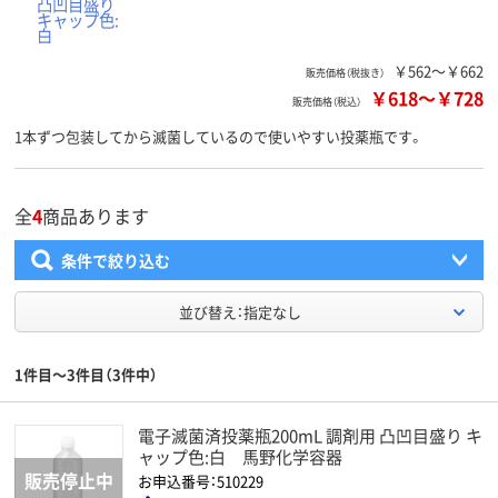
￥562～￥662
販売価格（税抜き）
￥618
～
￥728
販売価格（税込）
1本ずつ包装してから滅菌しているので使いやすい投薬瓶です。
全
4
商品あります
条件で絞り込む
並び替え：指定なし
1件目～3件目（3件中）
電子滅菌済投薬瓶200mL 調剤用 凸凹目盛り キ
ャップ色:白 馬野化学容器
お申込番号：510229