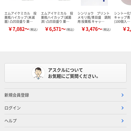
エムアイケミカル 投
エムアイケミカル 投
シンリョウ プリント
シントー化
薬瓶ハイカップ（未滅
薬瓶ハイカップ（滅菌
メモリ瓶/青目盛 調剤
キャップ青 
菌） 凸凹目盛り 薬…
済） 凸凹目盛り 薬…
用 投薬瓶 キャッ…
(100個入…
￥7,082～
￥6,571～
￥3,476～
￥2,
（税込）
（税込）
（税込）
アスクルについて
お気軽にご質問ください。
新規会員登録
ログイン
ヘルプ