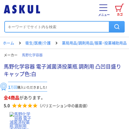
カゴ
メニュー
ホーム
衛生/医療/介護
薬局用品/調剤用品/服薬・投薬補助用品
メーカー
馬野化学容器
馬野化学容器 電子滅菌済投薬瓶 調剤用 凸凹目盛り
キャップ色:白
1
万回
購入いただきました！
全4商品
があります。
5.0
（バリエーション中の最高値）