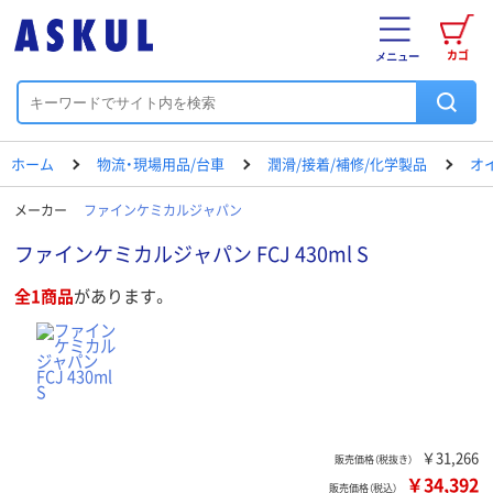
カゴ
メニュー
ホーム
物流・現場用品/台車
潤滑/接着/補修/化学製品
オ
メーカー
ファインケミカルジャパン
ファインケミカルジャパン FCJ 430ml S
全1商品
があります。
￥31,266
販売価格（税抜き）
￥34,392
販売価格（税込）