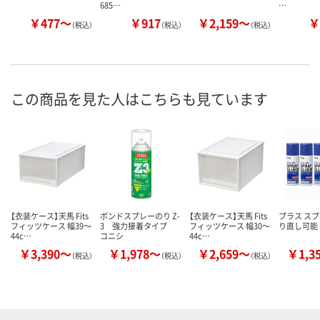
685…
…
￥477～
￥917
￥2,159～
￥
（税込）
（税込）
（税込）
この商品を見た人はこちらも見ています
【衣装ケース】天馬 Fits
ボンドスプレーのり Z-
【衣装ケース】天馬 Fits
プラス スプ
フィッツケース 幅39～
3 強力接着タイプ
フィッツケース 幅30～
り直し可能
44c…
コニシ
44c…
￥3,390～
￥1,978～
￥2,659～
￥1,3
（税込）
（税込）
（税込）