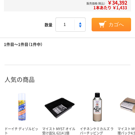
￥34,392
販売価格（税込）
1本あたり ￥1,433
数量
カゴへ
1件目～1件目（1件中）
人気の商品
ドーイチ ディゾルビッ
マイスト MYST オイル
イチネンケミカルズ ラ
マイスト M
ト
受け皿5L 6214 1個
バーチッピング
理パック4.5L