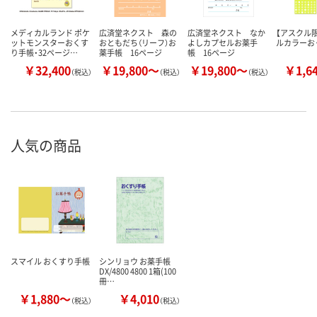
メディカルランド ポケ
広済堂ネクスト 森の
広済堂ネクスト なか
【アスクル
ットモンスターおくす
おともだち（リーフ）お
よしカプセルお薬手
ルカラーお
り手帳・32ページ…
薬手帳 16ページ
帳 16ページ
￥32,400
￥19,800～
￥19,800～
￥1,6
（税込）
（税込）
（税込）
人気の商品
スマイル おくすり手帳
シンリョウ お薬手帳
DX/4800 4800 1箱(100
冊…
￥1,880～
￥4,010
（税込）
（税込）