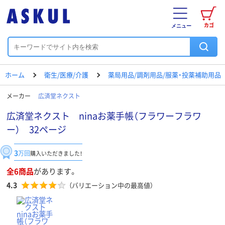
カゴ
メニュー
ホーム
衛生/医療/介護
薬局用品/調剤用品/服薬・投薬補助用品
メーカー
広済堂ネクスト
広済堂ネクスト ninaお薬手帳（フラワーフラワ
ー） 32ページ
3
万回
購入いただきました！
全6商品
があります。
4.3
（バリエーション中の最高値）