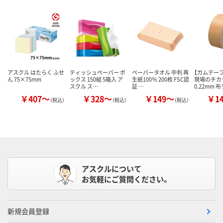
アスクル はたらく ふせ
ティッシュペーパー ボ
ペーパータオル 中判 再
【ガムテー
ん 75×75mm
ックス 150組 5箱入 ア
生紙100％ 200枚 FSC認
現場のチカ
スクル ス…
証 …
0.22mm 
￥407～
￥328～
￥149～
￥1
（税込）
（税込）
（税込）
アスクルについて
お気軽にご質問ください。
新規会員登録