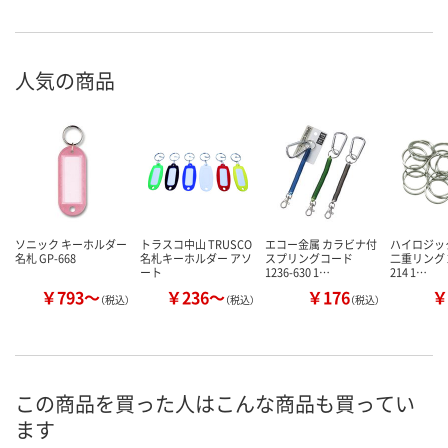
人気の商品
ソニック キーホルダー
トラスコ中山 TRUSCO
エコー金属 カラビナ付
ハイロジッ
名札 GP-668
名札キーホルダー アソ
スプリングコード
二重リング 2
ート
1236-630 1…
214 1…
￥793～
￥236～
￥176
￥
（税込）
（税込）
（税込）
この商品を買った人はこんな商品も買ってい
ます