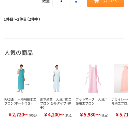
数量
カゴへ
1件目～2件目（2件中）
人気の商品
KAZEN 入浴用撥水エ
川本産業 入浴介助エ
フットマーク 入浴介
ナガイレー
プロン(ポーチ付き)
プロン(ひもタイプ・厚
護用エプロン
介助エプロ
手)
￥2,720～
￥4,200～
￥5,980～
￥5,7
（税込）
（税込）
（税込）