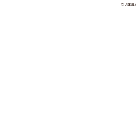
©
ASKUL C