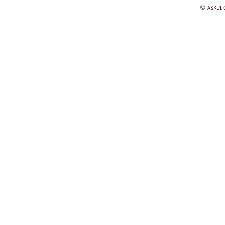
©
ASKUL C