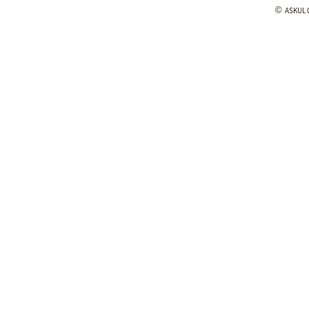
©
ASKUL C